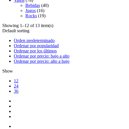
Vasos
(78)
Bebidas
(40)
Jugos
(16)
Rocks
(19)
Showing 1–12 of 13 item(s)
Default sorting
Orden predeterminado
Ordenar por popularidad
Ordenar por los últimos
Ordenar por precio: bajo a alto
Ordenar por precio: alto a bajo
Show
12
24
36