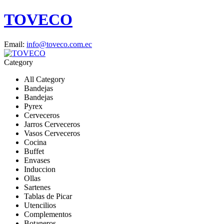
TOVECO
Email:
info@toveco.com.ec
Category
All Category
Bandejas
Bandejas
Pyrex
Cerveceros
Jarros Cerveceros
Vasos Cerveceros
Cocina
Buffet
Envases
Induccion
Ollas
Sartenes
Tablas de Picar
Utencilios
Complementos
Botaneros