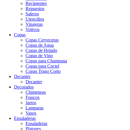
Recipientes
Repuestos
Saleros
Utencilios
Vinajeras
Votivos
Copas
Copas Cerveceras
Copas de Agua
Copas de Helado
Copas de Vino
Copas para Champana
Copas para Coctel
Copas Trago Corto
Decanter
Decanter
Decorados
Chimeneas
Frascos
Jarros
Lamparas
Vasos
Ensaladeras
Ensaladeras
Platones