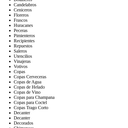
Candelabros
Ceniceros
Floreros
Frascos
Huracanes
Peceras
Pimienteros
Recipientes
Repuestos
Saleros
Utencilios
Vinajeras
Votivos
Copas
Copas Cerveceras
Copas de Agua
Copas de Helado
Copas de Vino
Copas para Champana
Copas para Coctel
Copas Trago Corto
Decanter
Decanter
Decorados