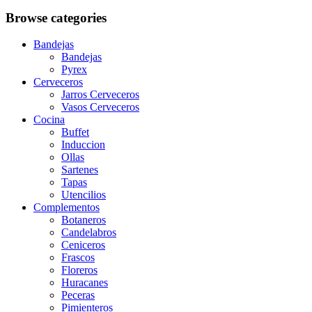
Browse categories
Bandejas
Bandejas
Pyrex
Cerveceros
Jarros Cerveceros
Vasos Cerveceros
Cocina
Buffet
Induccion
Ollas
Sartenes
Tapas
Utencilios
Complementos
Botaneros
Candelabros
Ceniceros
Frascos
Floreros
Huracanes
Peceras
Pimienteros