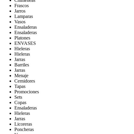
Chimeneas
Frascos
Jarros
Lamparas
Vasos
Ensaladeras
Ensaladeras
Platones
ENVASES
Hieleras
Hieleras
Jarras
Barriles
Jarras
Menaje
Cernidores
Tapas
Promociones
Sets
Copas
Ensaladeras
Hieleras
Jarras
Licoreras
Poncheras