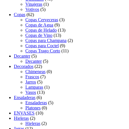
Vinajeras
(1)
Votivos
(5)
Copas
(62)
Copas Cerveceras
(3)
Copas de Agua
(9)
Copas de Helado
(13)
Copas de Vino
(13)
Copas para Champana
(2)
Copas para Coctel
(9)
Copas Trago Corto
(11)
Decanter
(5)
Decanter
(5)
Decorados
(22)
Chimeneas
(0)
Frascos
(7)
Jarros
(5)
Lamparas
(1)
Vasos
(13)
Ensaladeras
(6)
Ensaladeras
(5)
Platones
(0)
ENVASES
(10)
Hieleras
(2)
Hieleras
(2)
Jarras
(12)