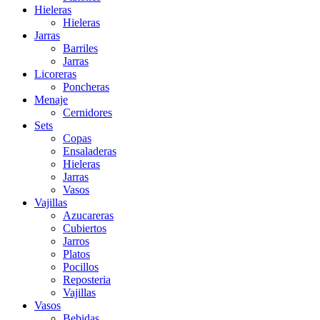
Hieleras
Hieleras
Jarras
Barriles
Jarras
Licoreras
Poncheras
Menaje
Cernidores
Sets
Copas
Ensaladeras
Hieleras
Jarras
Vasos
Vajillas
Azucareras
Cubiertos
Jarros
Platos
Pocillos
Reposteria
Vajillas
Vasos
Bebidas