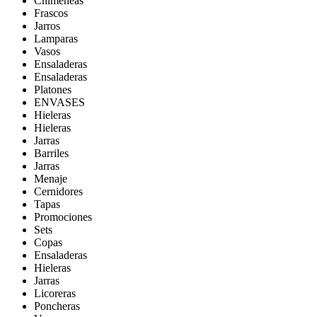
Chimeneas
Frascos
Jarros
Lamparas
Vasos
Ensaladeras
Ensaladeras
Platones
ENVASES
Hieleras
Hieleras
Jarras
Barriles
Jarras
Menaje
Cernidores
Tapas
Promociones
Sets
Copas
Ensaladeras
Hieleras
Jarras
Licoreras
Poncheras