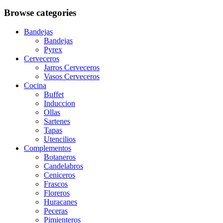
Browse categories
Bandejas
Bandejas
Pyrex
Cerveceros
Jarros Cerveceros
Vasos Cerveceros
Cocina
Buffet
Induccion
Ollas
Sartenes
Tapas
Utencilios
Complementos
Botaneros
Candelabros
Ceniceros
Frascos
Floreros
Huracanes
Peceras
Pimienteros