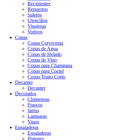
Recipientes
Repuestos
Saleros
Utencilios
Vinajeras
Votivos
Copas
Copas Cerveceras
Copas de Agua
Copas de Helado
Copas de Vino
Copas para Champana
Copas para Coctel
Copas Trago Corto
Decanter
Decanter
Decorados
Chimeneas
Frascos
Jarros
Lamparas
Vasos
Ensaladeras
Ensaladeras
Platones