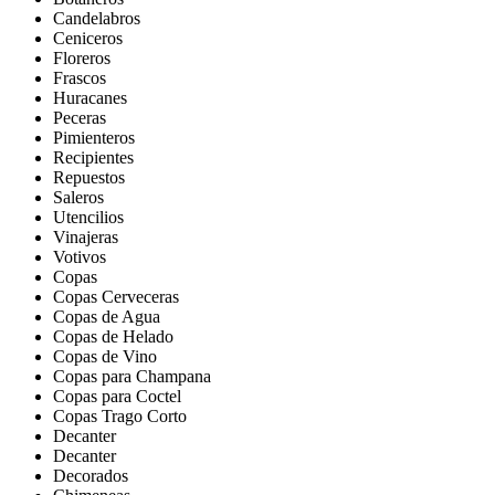
Candelabros
Ceniceros
Floreros
Frascos
Huracanes
Peceras
Pimienteros
Recipientes
Repuestos
Saleros
Utencilios
Vinajeras
Votivos
Copas
Copas Cerveceras
Copas de Agua
Copas de Helado
Copas de Vino
Copas para Champana
Copas para Coctel
Copas Trago Corto
Decanter
Decanter
Decorados