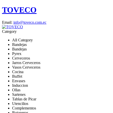
TOVECO
Email:
info@toveco.com.ec
Category
All Category
Bandejas
Bandejas
Pyrex
Cerveceros
Jarros Cerveceros
Vasos Cerveceros
Cocina
Buffet
Envases
Induccion
Ollas
Sartenes
Tablas de Picar
Utencilios
Complementos
Botaneros