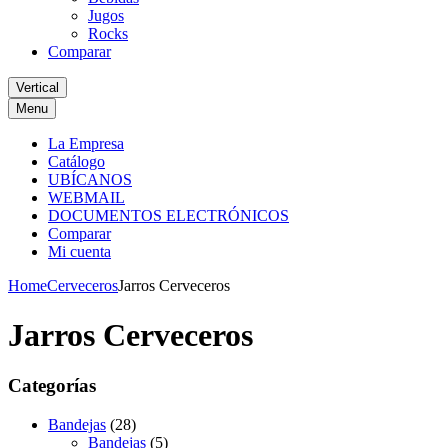
Jugos
Rocks
Comparar
Vertical
Menu
La Empresa
Catálogo
UBÍCANOS
WEBMAIL
DOCUMENTOS ELECTRÓNICOS
Comparar
Mi cuenta
Home
Cerveceros
Jarros Cerveceros
Jarros Cerveceros
Categorías
Bandejas
(28)
Bandejas
(5)