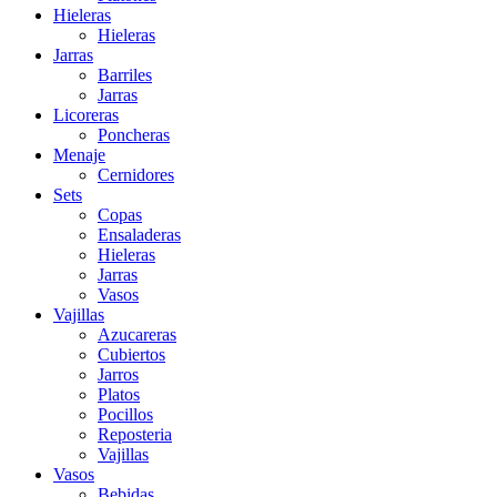
Hieleras
Hieleras
Jarras
Barriles
Jarras
Licoreras
Poncheras
Menaje
Cernidores
Sets
Copas
Ensaladeras
Hieleras
Jarras
Vasos
Vajillas
Azucareras
Cubiertos
Jarros
Platos
Pocillos
Reposteria
Vajillas
Vasos
Bebidas