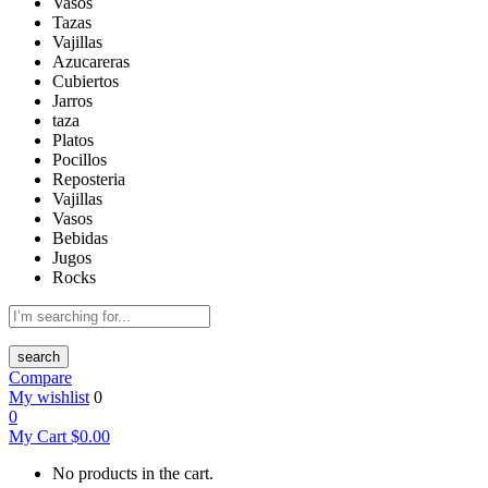
Vasos
Tazas
Vajillas
Azucareras
Cubiertos
Jarros
taza
Platos
Pocillos
Reposteria
Vajillas
Vasos
Bebidas
Jugos
Rocks
search
Compare
My wishlist
0
0
My Cart
$
0.00
No products in the cart.