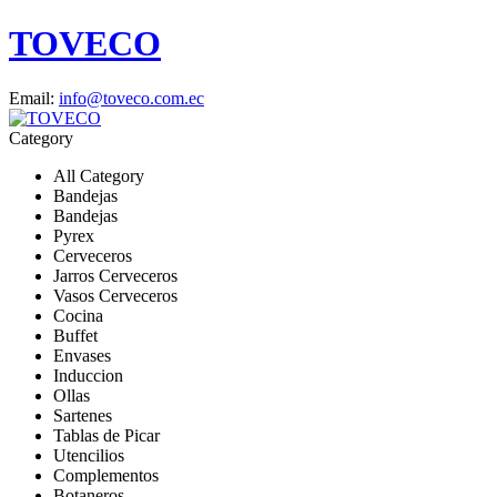
TOVECO
Email:
info@toveco.com.ec
Category
All Category
Bandejas
Bandejas
Pyrex
Cerveceros
Jarros Cerveceros
Vasos Cerveceros
Cocina
Buffet
Envases
Induccion
Ollas
Sartenes
Tablas de Picar
Utencilios
Complementos
Botaneros