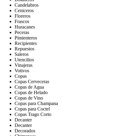
Candelabros
Ceniceros
Floreros
Frascos
Huracanes
Peceras
Pimienteros
Recipientes
Repuestos
Saleros
Utencilios
Vinajeras
Votivos
Copas
Copas Cerveceras
Copas de Agua
Copas de Helado
Copas de Vino
Copas para Champana
Copas para Coctel
Copas Trago Corto
Decanter
Decanter
Decorados