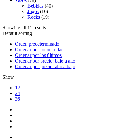
Vasos
(78)
Bebidas
(40)
Jugos
(16)
Rocks
(19)
Showing all 11 results
Default sorting
Orden predeterminado
Ordenar por popularidad
Ordenar por los últimos
Ordenar por precio: bajo a alto
Ordenar por precio: alto a bajo
Show
12
24
36