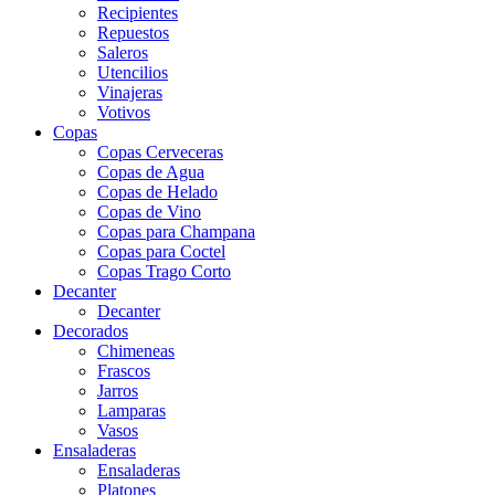
Recipientes
Repuestos
Saleros
Utencilios
Vinajeras
Votivos
Copas
Copas Cerveceras
Copas de Agua
Copas de Helado
Copas de Vino
Copas para Champana
Copas para Coctel
Copas Trago Corto
Decanter
Decanter
Decorados
Chimeneas
Frascos
Jarros
Lamparas
Vasos
Ensaladeras
Ensaladeras
Platones