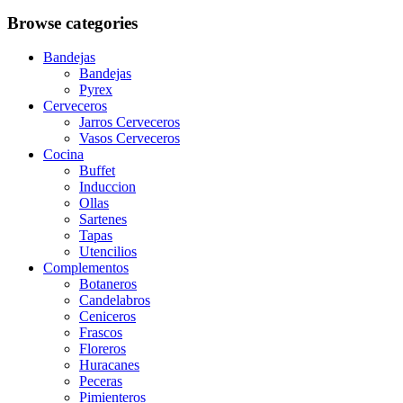
Browse categories
Bandejas
Bandejas
Pyrex
Cerveceros
Jarros Cerveceros
Vasos Cerveceros
Cocina
Buffet
Induccion
Ollas
Sartenes
Tapas
Utencilios
Complementos
Botaneros
Candelabros
Ceniceros
Frascos
Floreros
Huracanes
Peceras
Pimienteros