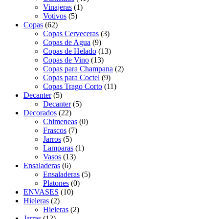
Vinajeras
(1)
Votivos
(5)
Copas
(62)
Copas Cerveceras
(3)
Copas de Agua
(9)
Copas de Helado
(13)
Copas de Vino
(13)
Copas para Champana
(2)
Copas para Coctel
(9)
Copas Trago Corto
(11)
Decanter
(5)
Decanter
(5)
Decorados
(22)
Chimeneas
(0)
Frascos
(7)
Jarros
(5)
Lamparas
(1)
Vasos
(13)
Ensaladeras
(6)
Ensaladeras
(5)
Platones
(0)
ENVASES
(10)
Hieleras
(2)
Hieleras
(2)
Jarras
(12)