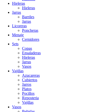
Hieleras
Hieleras
Jarras
Barriles
Jarras
Licoreras
Poncheras
Menaje
Cernidores
Sets
Copas
Ensaladeras
Hieleras
Jarras
Vasos
Vajillas
Azucareras
Cubiertos
Jarros
Platos
Pocillos
Reposteria
Vajillas
Vasos
Bebidas