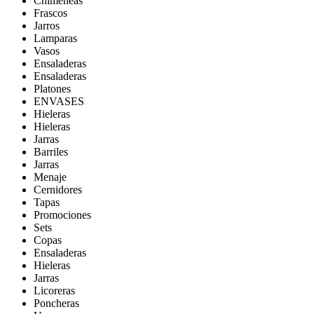
Chimeneas
Frascos
Jarros
Lamparas
Vasos
Ensaladeras
Ensaladeras
Platones
ENVASES
Hieleras
Hieleras
Jarras
Barriles
Jarras
Menaje
Cernidores
Tapas
Promociones
Sets
Copas
Ensaladeras
Hieleras
Jarras
Licoreras
Poncheras