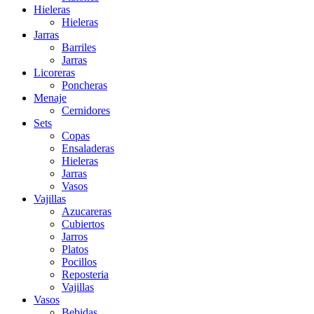
Hieleras
Hieleras
Jarras
Barriles
Jarras
Licoreras
Poncheras
Menaje
Cernidores
Sets
Copas
Ensaladeras
Hieleras
Jarras
Vasos
Vajillas
Azucareras
Cubiertos
Jarros
Platos
Pocillos
Reposteria
Vajillas
Vasos
Bebidas