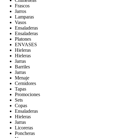
Chimeneas
Frascos
Jarros
Lamparas
Vasos
Ensaladeras
Ensaladeras
Platones
ENVASES
Hieleras
Hieleras
Jarras
Barriles
Jarras
Menaje
Cernidores
Tapas
Promociones
Sets
Copas
Ensaladeras
Hieleras
Jarras
Licoreras
Poncheras