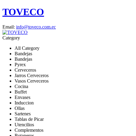
TOVECO
Email:
info@toveco.com.ec
Category
All Category
Bandejas
Bandejas
Pyrex
Cerveceros
Jarros Cerveceros
Vasos Cerveceros
Cocina
Buffet
Envases
Induccion
Ollas
Sartenes
Tablas de Picar
Utencilios
Complementos
Botaneros