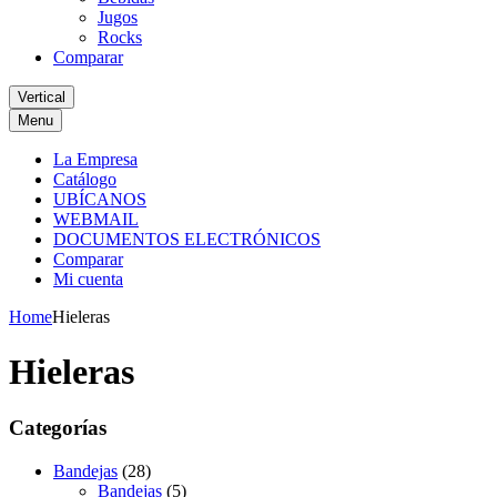
Jugos
Rocks
Comparar
Vertical
Menu
La Empresa
Catálogo
UBÍCANOS
WEBMAIL
DOCUMENTOS ELECTRÓNICOS
Comparar
Mi cuenta
Home
Hieleras
Hieleras
Categorías
Bandejas
(28)
Bandejas
(5)