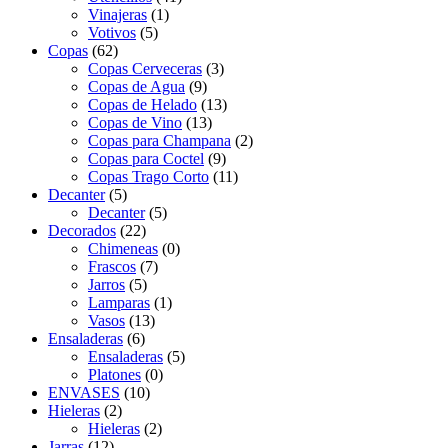
Vinajeras
(1)
Votivos
(5)
Copas
(62)
Copas Cerveceras
(3)
Copas de Agua
(9)
Copas de Helado
(13)
Copas de Vino
(13)
Copas para Champana
(2)
Copas para Coctel
(9)
Copas Trago Corto
(11)
Decanter
(5)
Decanter
(5)
Decorados
(22)
Chimeneas
(0)
Frascos
(7)
Jarros
(5)
Lamparas
(1)
Vasos
(13)
Ensaladeras
(6)
Ensaladeras
(5)
Platones
(0)
ENVASES
(10)
Hieleras
(2)
Hieleras
(2)
Jarras
(12)