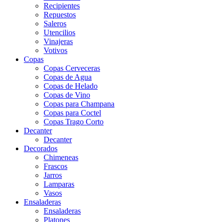
Recipientes
Repuestos
Saleros
Utencilios
Vinajeras
Votivos
Copas
Copas Cerveceras
Copas de Agua
Copas de Helado
Copas de Vino
Copas para Champana
Copas para Coctel
Copas Trago Corto
Decanter
Decanter
Decorados
Chimeneas
Frascos
Jarros
Lamparas
Vasos
Ensaladeras
Ensaladeras
Platones