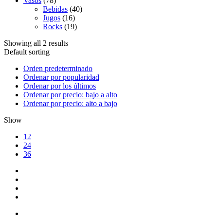
Vasos
(78)
Bebidas
(40)
Jugos
(16)
Rocks
(19)
Showing all 2 results
Default sorting
Orden predeterminado
Ordenar por popularidad
Ordenar por los últimos
Ordenar por precio: bajo a alto
Ordenar por precio: alto a bajo
Show
12
24
36