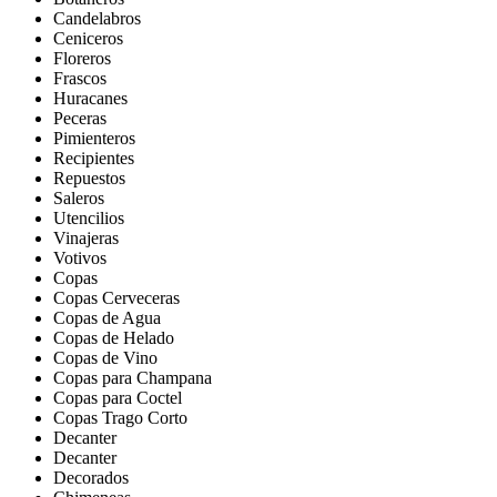
Candelabros
Ceniceros
Floreros
Frascos
Huracanes
Peceras
Pimienteros
Recipientes
Repuestos
Saleros
Utencilios
Vinajeras
Votivos
Copas
Copas Cerveceras
Copas de Agua
Copas de Helado
Copas de Vino
Copas para Champana
Copas para Coctel
Copas Trago Corto
Decanter
Decanter
Decorados