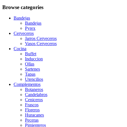
Browse categories
Bandejas
Bandejas
Pyrex
Cerveceros
Jarros Cerveceros
Vasos Cerveceros
Cocina
Buffet
Induccion
Ollas
Sartenes
Tapas
Utencilios
Complementos
Botaneros
Candelabros
Ceniceros
Frascos
Floreros
Huracanes
Peceras
Pimienteros