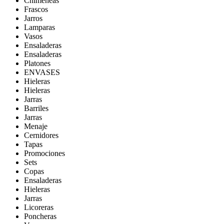
Chimeneas
Frascos
Jarros
Lamparas
Vasos
Ensaladeras
Ensaladeras
Platones
ENVASES
Hieleras
Hieleras
Jarras
Barriles
Jarras
Menaje
Cernidores
Tapas
Promociones
Sets
Copas
Ensaladeras
Hieleras
Jarras
Licoreras
Poncheras