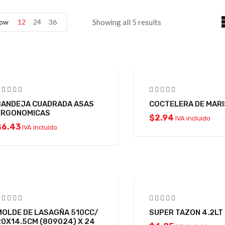
ow
12
24
36
Showing all 5 results
BANDEJA CUADRADA ASAS
COCTELERA DE MAR
ERGONOMICAS
$
2.94
IVA incluido
$
6.43
IVA incluido
MOLDE DE LASAGÑA 510CC/
SUPER TAZON 4.2LT
20X14.5CM (809024) X 24