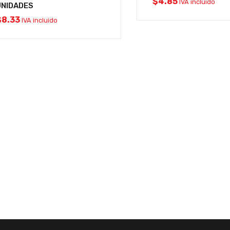
$
4.85
IVA incluido
UNIDADES
$
8.33
IVA incluido