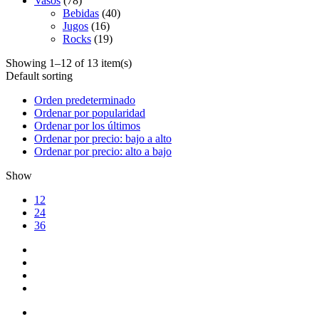
Vasos
(78)
Bebidas
(40)
Jugos
(16)
Rocks
(19)
Showing 1–12 of 13 item(s)
Default sorting
Orden predeterminado
Ordenar por popularidad
Ordenar por los últimos
Ordenar por precio: bajo a alto
Ordenar por precio: alto a bajo
Show
12
24
36