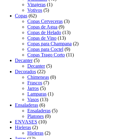
Vinajeras
(1)
Votivos
(5)
Copas
(62)
Copas Cerveceras
(3)
Copas de Agua
(9)
Copas de Helado
(13)
Copas de Vino
(13)
Copas para Champana
(2)
Copas para Coctel
(9)
Copas Trago Corto
(11)
Decanter
(5)
Decanter
(5)
Decorados
(22)
Chimeneas
(0)
Frascos
(7)
Jarros
(5)
Lamparas
(1)
Vasos
(13)
Ensaladeras
(6)
Ensaladeras
(5)
Platones
(0)
ENVASES
(10)
Hieleras
(2)
Hieleras
(2)
Jarras
(12)