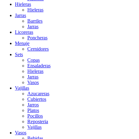
Hieleras
Hieleras
Jarras
Barriles
Jarras
Licoreras
Poncheras
Menaje
Cernidores
Sets
Copas
Ensaladeras
Hieleras
Jarras
Vasos
Vajillas
Azucareras
Cubiertos
Jarros
Platos
Pocillos
Reposteria
Vajillas
Vasos
Bebidas