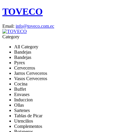
TOVECO
Email:
info@toveco.com.ec
Category
All Category
Bandejas
Bandejas
Pyrex
Cerveceros
Jarros Cerveceros
Vasos Cerveceros
Cocina
Buffet
Envases
Induccion
Ollas
Sartenes
Tablas de Picar
Utencilios
Complementos
Botaneros