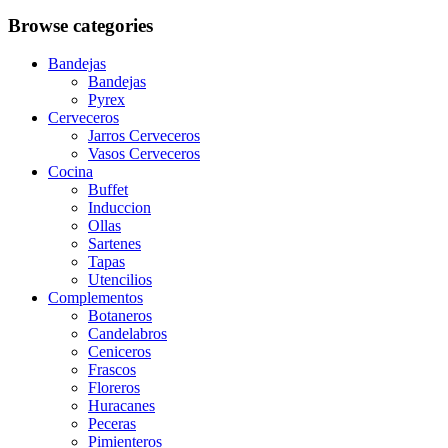
Browse categories
Bandejas
Bandejas
Pyrex
Cerveceros
Jarros Cerveceros
Vasos Cerveceros
Cocina
Buffet
Induccion
Ollas
Sartenes
Tapas
Utencilios
Complementos
Botaneros
Candelabros
Ceniceros
Frascos
Floreros
Huracanes
Peceras
Pimienteros