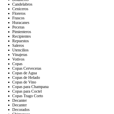
Candelabros
Ceniceros
Floreros
Frascos
Huracanes
Peceras
Pimienteros
Recipientes
Repuestos
Saleros
Utencilios
Vinajeras
Votivos
Copas
Copas Cerveceras
Copas de Agua
Copas de Helado
Copas de Vino
Copas para Champana
Copas para Coctel
Copas Trago Corto
Decanter
Decanter
Decorados