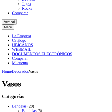
Jugos
Rocks
Comparar
Vertical
Menu
La Empresa
Catálogo
UBÍCANOS
WEBMAIL
DOCUMENTOS ELECTRÓNICOS
Comparar
Mi cuenta
Home
Decorados
Vasos
Vasos
Categorías
Bandejas
(28)
Bandejas
(5)