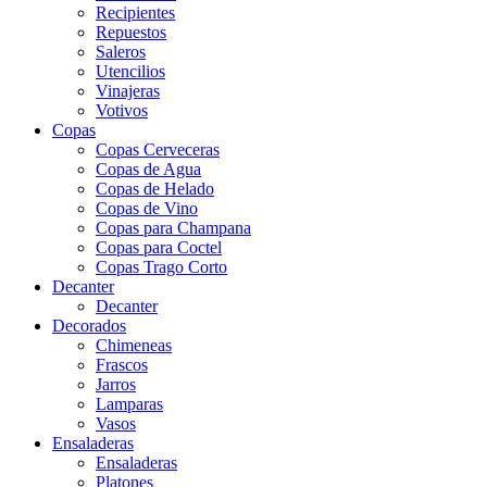
Recipientes
Repuestos
Saleros
Utencilios
Vinajeras
Votivos
Copas
Copas Cerveceras
Copas de Agua
Copas de Helado
Copas de Vino
Copas para Champana
Copas para Coctel
Copas Trago Corto
Decanter
Decanter
Decorados
Chimeneas
Frascos
Jarros
Lamparas
Vasos
Ensaladeras
Ensaladeras
Platones