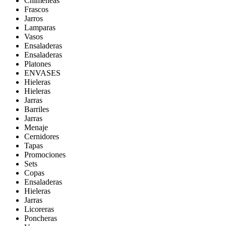
Chimeneas
Frascos
Jarros
Lamparas
Vasos
Ensaladeras
Ensaladeras
Platones
ENVASES
Hieleras
Hieleras
Jarras
Barriles
Jarras
Menaje
Cernidores
Tapas
Promociones
Sets
Copas
Ensaladeras
Hieleras
Jarras
Licoreras
Poncheras