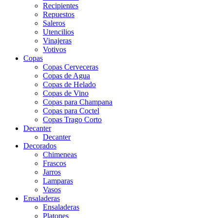
Recipientes
Repuestos
Saleros
Utencilios
Vinajeras
Votivos
Copas
Copas Cerveceras
Copas de Agua
Copas de Helado
Copas de Vino
Copas para Champana
Copas para Coctel
Copas Trago Corto
Decanter
Decanter
Decorados
Chimeneas
Frascos
Jarros
Lamparas
Vasos
Ensaladeras
Ensaladeras
Platones