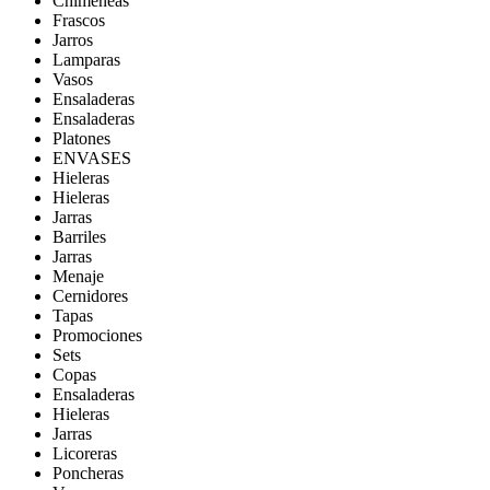
Chimeneas
Frascos
Jarros
Lamparas
Vasos
Ensaladeras
Ensaladeras
Platones
ENVASES
Hieleras
Hieleras
Jarras
Barriles
Jarras
Menaje
Cernidores
Tapas
Promociones
Sets
Copas
Ensaladeras
Hieleras
Jarras
Licoreras
Poncheras