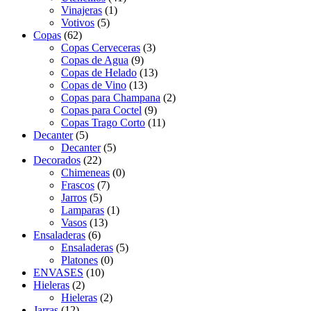
Vinajeras
(1)
Votivos
(5)
Copas
(62)
Copas Cerveceras
(3)
Copas de Agua
(9)
Copas de Helado
(13)
Copas de Vino
(13)
Copas para Champana
(2)
Copas para Coctel
(9)
Copas Trago Corto
(11)
Decanter
(5)
Decanter
(5)
Decorados
(22)
Chimeneas
(0)
Frascos
(7)
Jarros
(5)
Lamparas
(1)
Vasos
(13)
Ensaladeras
(6)
Ensaladeras
(5)
Platones
(0)
ENVASES
(10)
Hieleras
(2)
Hieleras
(2)
Jarras
(12)