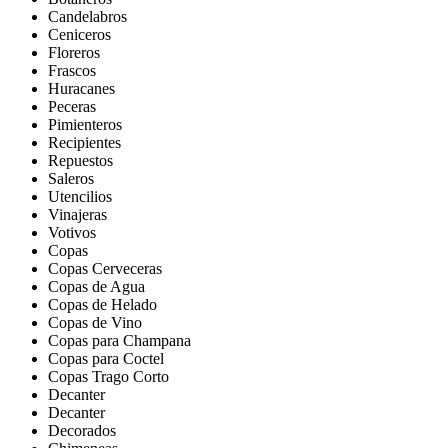
Candelabros
Ceniceros
Floreros
Frascos
Huracanes
Peceras
Pimienteros
Recipientes
Repuestos
Saleros
Utencilios
Vinajeras
Votivos
Copas
Copas Cerveceras
Copas de Agua
Copas de Helado
Copas de Vino
Copas para Champana
Copas para Coctel
Copas Trago Corto
Decanter
Decanter
Decorados