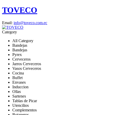
TOVECO
Email:
info@toveco.com.ec
Category
All Category
Bandejas
Bandejas
Pyrex
Cerveceros
Jarros Cerveceros
Vasos Cerveceros
Cocina
Buffet
Envases
Induccion
Ollas
Sartenes
Tablas de Picar
Utencilios
Complementos
Botaneros