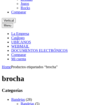
Jugos
Rocks
Comparar
Vertical
Menu
La Empresa
Catálogo
UBÍCANOS
WEBMAIL
DOCUMENTOS ELECTRÓNICOS
Comparar
Mi cuenta
Home
Productos etiquetados “brocha”
brocha
Categorías
Bandejas
(28)
Bandejas
(5)