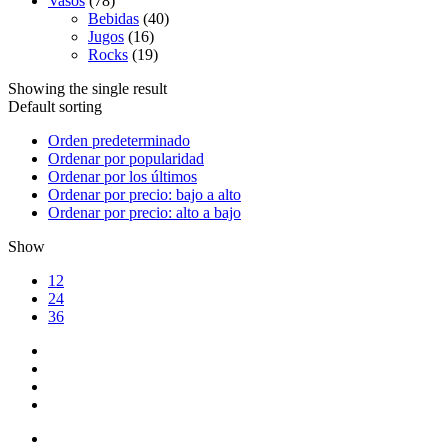
Vasos
(78)
Bebidas
(40)
Jugos
(16)
Rocks
(19)
Showing the single result
Default sorting
Orden predeterminado
Ordenar por popularidad
Ordenar por los últimos
Ordenar por precio: bajo a alto
Ordenar por precio: alto a bajo
Show
12
24
36