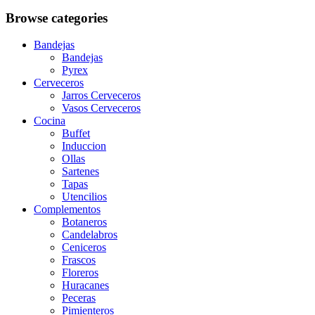
Browse categories
Bandejas
Bandejas
Pyrex
Cerveceros
Jarros Cerveceros
Vasos Cerveceros
Cocina
Buffet
Induccion
Ollas
Sartenes
Tapas
Utencilios
Complementos
Botaneros
Candelabros
Ceniceros
Frascos
Floreros
Huracanes
Peceras
Pimienteros