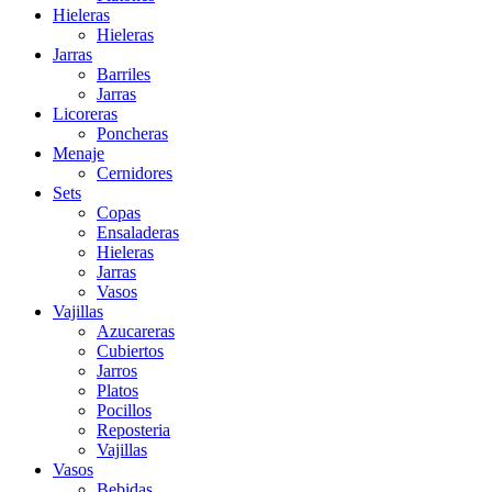
Hieleras
Hieleras
Jarras
Barriles
Jarras
Licoreras
Poncheras
Menaje
Cernidores
Sets
Copas
Ensaladeras
Hieleras
Jarras
Vasos
Vajillas
Azucareras
Cubiertos
Jarros
Platos
Pocillos
Reposteria
Vajillas
Vasos
Bebidas