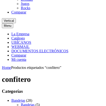
Jugos
Rocks
Comparar
Vertical
Menu
La Empresa
Catálogo
UBÍCANOS
WEBMAIL
DOCUMENTOS ELECTRÓNICOS
Comparar
Mi cuenta
Home
Productos etiquetados “confitero”
confitero
Categorías
Bandejas
(28)
Bandejas
(5)