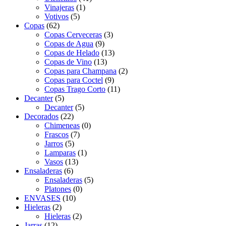
Vinajeras
(1)
Votivos
(5)
Copas
(62)
Copas Cerveceras
(3)
Copas de Agua
(9)
Copas de Helado
(13)
Copas de Vino
(13)
Copas para Champana
(2)
Copas para Coctel
(9)
Copas Trago Corto
(11)
Decanter
(5)
Decanter
(5)
Decorados
(22)
Chimeneas
(0)
Frascos
(7)
Jarros
(5)
Lamparas
(1)
Vasos
(13)
Ensaladeras
(6)
Ensaladeras
(5)
Platones
(0)
ENVASES
(10)
Hieleras
(2)
Hieleras
(2)
Jarras
(12)