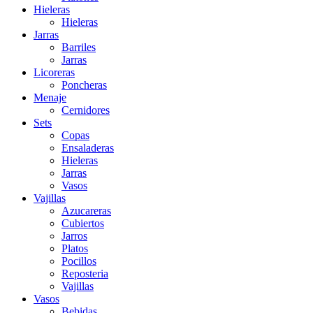
Hieleras
Hieleras
Jarras
Barriles
Jarras
Licoreras
Poncheras
Menaje
Cernidores
Sets
Copas
Ensaladeras
Hieleras
Jarras
Vasos
Vajillas
Azucareras
Cubiertos
Jarros
Platos
Pocillos
Reposteria
Vajillas
Vasos
Bebidas