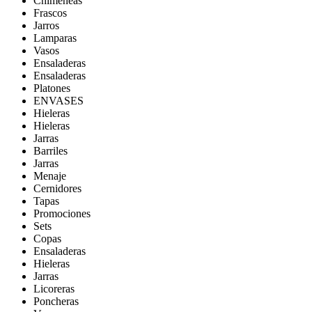
Chimeneas
Frascos
Jarros
Lamparas
Vasos
Ensaladeras
Ensaladeras
Platones
ENVASES
Hieleras
Hieleras
Jarras
Barriles
Jarras
Menaje
Cernidores
Tapas
Promociones
Sets
Copas
Ensaladeras
Hieleras
Jarras
Licoreras
Poncheras