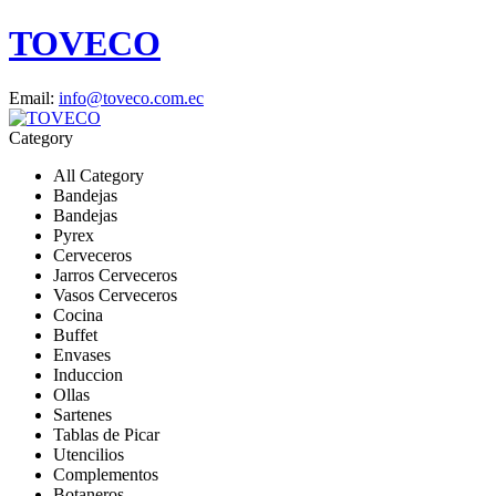
TOVECO
Email:
info@toveco.com.ec
Category
All Category
Bandejas
Bandejas
Pyrex
Cerveceros
Jarros Cerveceros
Vasos Cerveceros
Cocina
Buffet
Envases
Induccion
Ollas
Sartenes
Tablas de Picar
Utencilios
Complementos
Botaneros