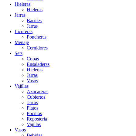
Hieleras
Hieleras
Jarras
Barriles
Jarras
Licoreras
Poncheras
Menaje
Cernidores
Sets
Copas
Ensaladeras
Hieleras
Jarras
Vasos
Vajillas
Azucareras
Cubiertos
Jarros
Platos
Pocillos
Reposteria
Vajillas
Vasos
Bebidas