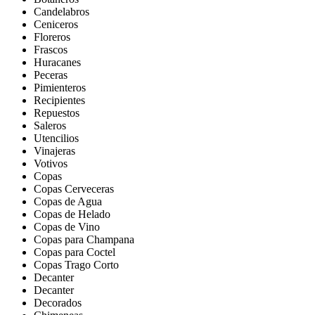
Candelabros
Ceniceros
Floreros
Frascos
Huracanes
Peceras
Pimienteros
Recipientes
Repuestos
Saleros
Utencilios
Vinajeras
Votivos
Copas
Copas Cerveceras
Copas de Agua
Copas de Helado
Copas de Vino
Copas para Champana
Copas para Coctel
Copas Trago Corto
Decanter
Decanter
Decorados