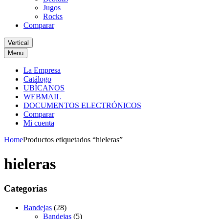
Jugos
Rocks
Comparar
Vertical
Menu
La Empresa
Catálogo
UBÍCANOS
WEBMAIL
DOCUMENTOS ELECTRÓNICOS
Comparar
Mi cuenta
Home
Productos etiquetados “hieleras”
hieleras
Categorías
Bandejas
(28)
Bandejas
(5)