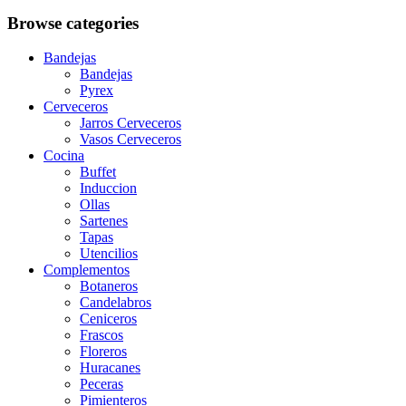
Browse categories
Bandejas
Bandejas
Pyrex
Cerveceros
Jarros Cerveceros
Vasos Cerveceros
Cocina
Buffet
Induccion
Ollas
Sartenes
Tapas
Utencilios
Complementos
Botaneros
Candelabros
Ceniceros
Frascos
Floreros
Huracanes
Peceras
Pimienteros