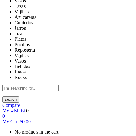
Vasos
Tazas
Vajillas
Azucareras
Cubiertos
Jarros
taza
Platos
Pocillos
Reposteria
Vajillas
Vasos
Bebidas
Jugos
Rocks
search
Compare
My wishlist
0
0
My Cart
$
0.00
No products in the cart.