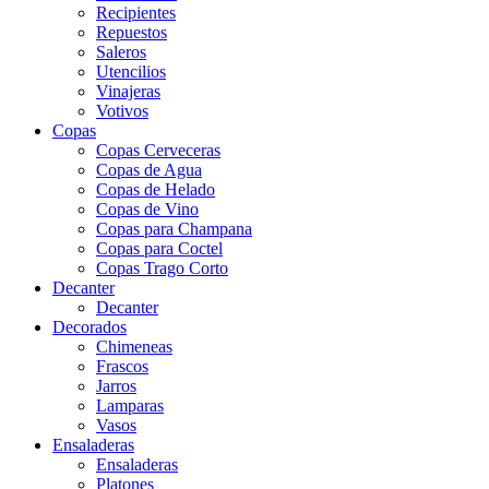
Recipientes
Repuestos
Saleros
Utencilios
Vinajeras
Votivos
Copas
Copas Cerveceras
Copas de Agua
Copas de Helado
Copas de Vino
Copas para Champana
Copas para Coctel
Copas Trago Corto
Decanter
Decanter
Decorados
Chimeneas
Frascos
Jarros
Lamparas
Vasos
Ensaladeras
Ensaladeras
Platones