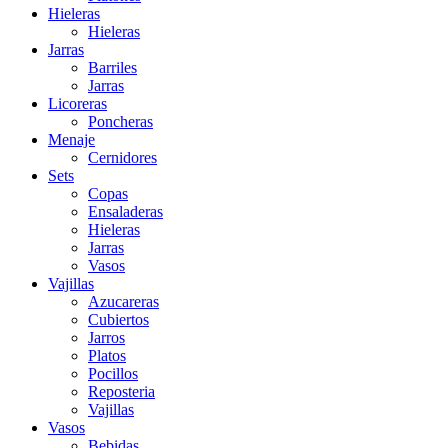
Hieleras
Hieleras
Jarras
Barriles
Jarras
Licoreras
Poncheras
Menaje
Cernidores
Sets
Copas
Ensaladeras
Hieleras
Jarras
Vasos
Vajillas
Azucareras
Cubiertos
Jarros
Platos
Pocillos
Reposteria
Vajillas
Vasos
Bebidas