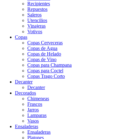
Recipientes
Repuestos
Saleros
Utencilios
Vinajeras
Votivos
Copas
Copas Cerveceras
Copas de Agua
Copas de Helado
Copas de Vino
Copas para Champana
Copas para Coctel
Copas Trago Corto
Decanter
Decanter
Decorados
Chimeneas
Frascos
Jarros
Lamparas
Vasos
Ensaladeras
Ensaladeras
Platones