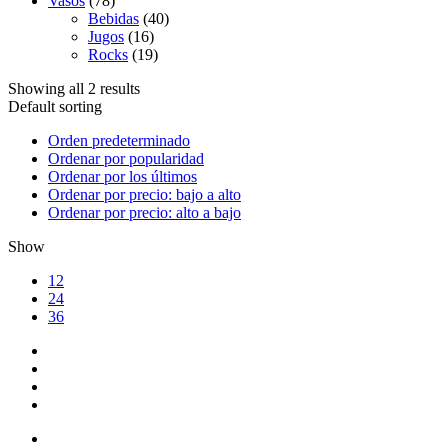
Vasos
(78)
Bebidas
(40)
Jugos
(16)
Rocks
(19)
Showing all 2 results
Default sorting
Orden predeterminado
Ordenar por popularidad
Ordenar por los últimos
Ordenar por precio: bajo a alto
Ordenar por precio: alto a bajo
Show
12
24
36