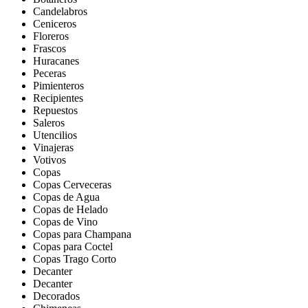
Candelabros
Ceniceros
Floreros
Frascos
Huracanes
Peceras
Pimienteros
Recipientes
Repuestos
Saleros
Utencilios
Vinajeras
Votivos
Copas
Copas Cerveceras
Copas de Agua
Copas de Helado
Copas de Vino
Copas para Champana
Copas para Coctel
Copas Trago Corto
Decanter
Decanter
Decorados