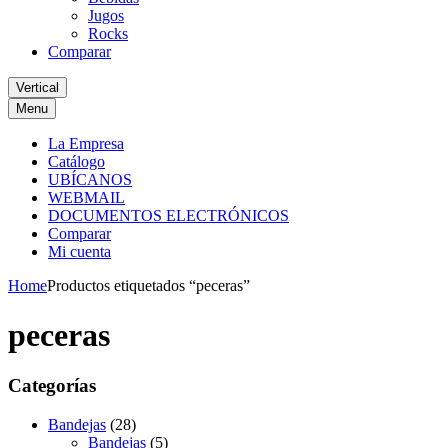
Jugos
Rocks
Comparar
Vertical
Menu
La Empresa
Catálogo
UBÍCANOS
WEBMAIL
DOCUMENTOS ELECTRÓNICOS
Comparar
Mi cuenta
Home
Productos etiquetados “peceras”
peceras
Categorías
Bandejas
(28)
Bandejas
(5)