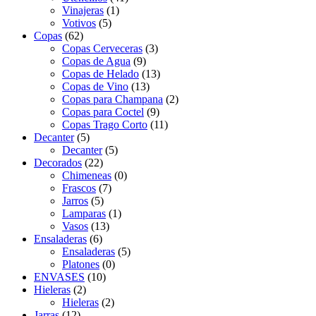
Vinajeras
(1)
Votivos
(5)
Copas
(62)
Copas Cerveceras
(3)
Copas de Agua
(9)
Copas de Helado
(13)
Copas de Vino
(13)
Copas para Champana
(2)
Copas para Coctel
(9)
Copas Trago Corto
(11)
Decanter
(5)
Decanter
(5)
Decorados
(22)
Chimeneas
(0)
Frascos
(7)
Jarros
(5)
Lamparas
(1)
Vasos
(13)
Ensaladeras
(6)
Ensaladeras
(5)
Platones
(0)
ENVASES
(10)
Hieleras
(2)
Hieleras
(2)
Jarras
(12)