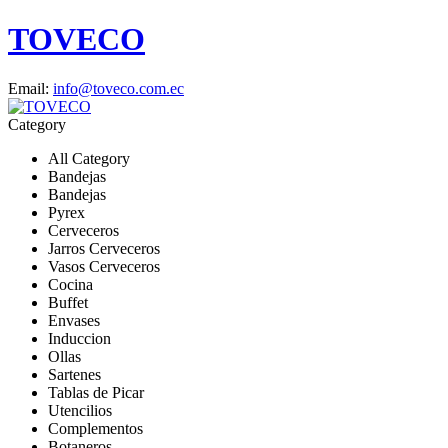
TOVECO
Email:
info@toveco.com.ec
Category
All Category
Bandejas
Bandejas
Pyrex
Cerveceros
Jarros Cerveceros
Vasos Cerveceros
Cocina
Buffet
Envases
Induccion
Ollas
Sartenes
Tablas de Picar
Utencilios
Complementos
Botaneros