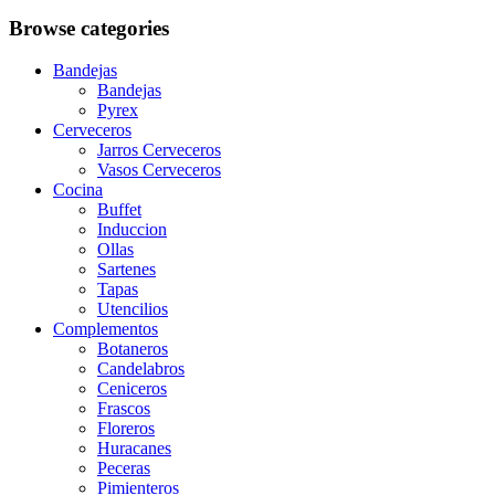
Browse categories
Bandejas
Bandejas
Pyrex
Cerveceros
Jarros Cerveceros
Vasos Cerveceros
Cocina
Buffet
Induccion
Ollas
Sartenes
Tapas
Utencilios
Complementos
Botaneros
Candelabros
Ceniceros
Frascos
Floreros
Huracanes
Peceras
Pimienteros