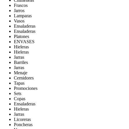
Chimeneas
Frascos
Jarros
Lamparas
Vasos
Ensaladeras
Ensaladeras
Platones
ENVASES
Hieleras
Hieleras
Jarras
Barriles
Jarras
Menaje
Cernidores
Tapas
Promociones
Sets
Copas
Ensaladeras
Hieleras
Jarras
Licoreras
Poncheras