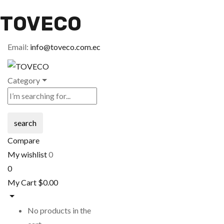
TOVECO
Email:
info@toveco.com.ec
Category
search
Compare
My wishlist
0
0
My Cart
$
0.00
No products in the