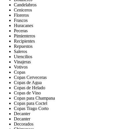
Candelabros
Ceniceros
Floreros
Frascos
Huracanes
Peceras
Pimienteros
Recipientes
Repuestos
Saleros
Utencilios
Vinajeras
Votivos
Copas
Copas Cerveceras
Copas de Agua
Copas de Helado
Copas de Vino
Copas para Champana
Copas para Coctel
Copas Trago Corto
Decanter
Decanter
Decorados