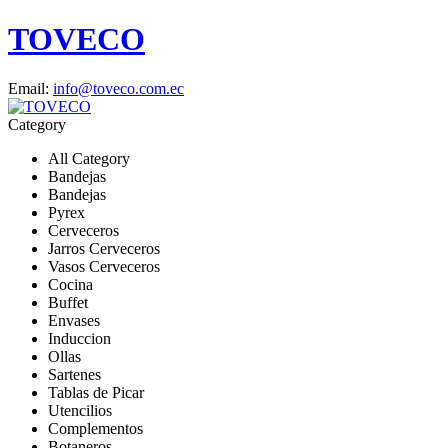
TOVECO
Email:
info@toveco.com.ec
Category
All Category
Bandejas
Bandejas
Pyrex
Cerveceros
Jarros Cerveceros
Vasos Cerveceros
Cocina
Buffet
Envases
Induccion
Ollas
Sartenes
Tablas de Picar
Utencilios
Complementos
Botaneros