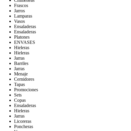
Chimeneas
Frascos
Jarros
Lamparas
Vasos
Ensaladeras
Ensaladeras
Platones
ENVASES
Hieleras
Hieleras
Jarras
Barriles
Jarras
Menaje
Cernidores
Tapas
Promociones
Sets
Copas
Ensaladeras
Hieleras
Jarras
Licoreras
Poncheras