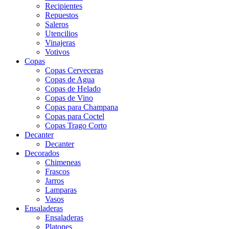
Recipientes
Repuestos
Saleros
Utencilios
Vinajeras
Votivos
Copas
Copas Cerveceras
Copas de Agua
Copas de Helado
Copas de Vino
Copas para Champana
Copas para Coctel
Copas Trago Corto
Decanter
Decanter
Decorados
Chimeneas
Frascos
Jarros
Lamparas
Vasos
Ensaladeras
Ensaladeras
Platones