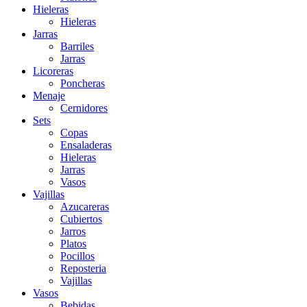
Hieleras
Hieleras
Jarras
Barriles
Jarras
Licoreras
Poncheras
Menaje
Cernidores
Sets
Copas
Ensaladeras
Hieleras
Jarras
Vasos
Vajillas
Azucareras
Cubiertos
Jarros
Platos
Pocillos
Reposteria
Vajillas
Vasos
Bebidas