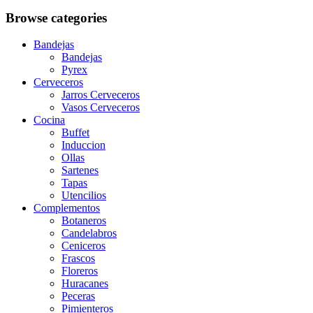
Browse categories
Bandejas
Bandejas
Pyrex
Cerveceros
Jarros Cerveceros
Vasos Cerveceros
Cocina
Buffet
Induccion
Ollas
Sartenes
Tapas
Utencilios
Complementos
Botaneros
Candelabros
Ceniceros
Frascos
Floreros
Huracanes
Peceras
Pimienteros