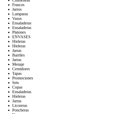
Chimeneas
Frascos
Jarros
Lamparas
Vasos
Ensaladeras
Ensaladeras
Platones
ENVASES
Hieleras
Hieleras
Jarras
Barriles
Jarras
Menaje
Cernidores
Tapas
Promociones
Sets
Copas
Ensaladeras
Hieleras
Jarras
Licoreras
Poncheras