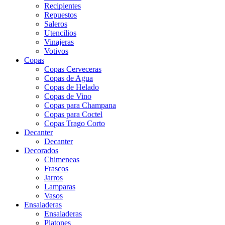
Recipientes
Repuestos
Saleros
Utencilios
Vinajeras
Votivos
Copas
Copas Cerveceras
Copas de Agua
Copas de Helado
Copas de Vino
Copas para Champana
Copas para Coctel
Copas Trago Corto
Decanter
Decanter
Decorados
Chimeneas
Frascos
Jarros
Lamparas
Vasos
Ensaladeras
Ensaladeras
Platones