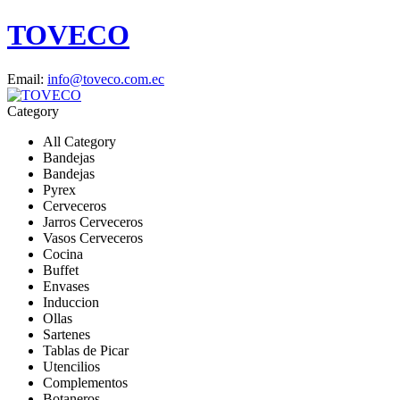
TOVECO
Email:
info@toveco.com.ec
Category
All Category
Bandejas
Bandejas
Pyrex
Cerveceros
Jarros Cerveceros
Vasos Cerveceros
Cocina
Buffet
Envases
Induccion
Ollas
Sartenes
Tablas de Picar
Utencilios
Complementos
Botaneros