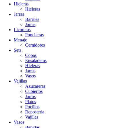
Hieleras
Hieleras
Jarras
Barriles
Jarras
Licoreras
Poncheras
Menaje
Cernidores
Sets
Copas
Ensaladeras
Hieleras
Jarras
Vasos
Vajillas
Azucareras
Cubiertos
Jarros
Platos
Pocillos
Reposteria
Vajillas
Vasos
Bebidas