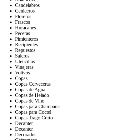
Candelabros
Ceniceros
Floreros
Frascos
Huracanes
Peceras
Pimienteros
Recipientes
Repuestos
Saleros
Utencilios
Vinajeras
Votivos
Copas
Copas Cerveceras
Copas de Agua
Copas de Helado
Copas de Vino
Copas para Champana
Copas para Coctel
Copas Trago Corto
Decanter
Decanter
Decorados