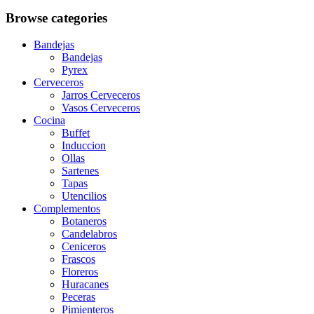
Browse categories
Bandejas
Bandejas
Pyrex
Cerveceros
Jarros Cerveceros
Vasos Cerveceros
Cocina
Buffet
Induccion
Ollas
Sartenes
Tapas
Utencilios
Complementos
Botaneros
Candelabros
Ceniceros
Frascos
Floreros
Huracanes
Peceras
Pimienteros