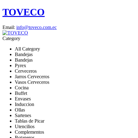
TOVECO
Email:
info@toveco.com.ec
Category
All Category
Bandejas
Bandejas
Pyrex
Cerveceros
Jarros Cerveceros
Vasos Cerveceros
Cocina
Buffet
Envases
Induccion
Ollas
Sartenes
Tablas de Picar
Utencilios
Complementos
Botaneros