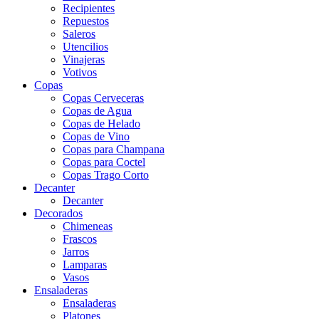
Recipientes
Repuestos
Saleros
Utencilios
Vinajeras
Votivos
Copas
Copas Cerveceras
Copas de Agua
Copas de Helado
Copas de Vino
Copas para Champana
Copas para Coctel
Copas Trago Corto
Decanter
Decanter
Decorados
Chimeneas
Frascos
Jarros
Lamparas
Vasos
Ensaladeras
Ensaladeras
Platones