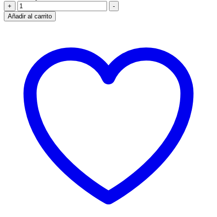
BANDEJA
+
-
A/CORTA
Añadir al carrito
34X27.5CM
(807812)
X
12
UNIDADES
cantidad