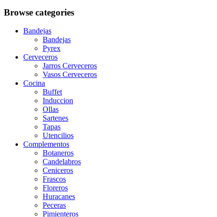
Browse categories
Bandejas
Bandejas
Pyrex
Cerveceros
Jarros Cerveceros
Vasos Cerveceros
Cocina
Buffet
Induccion
Ollas
Sartenes
Tapas
Utencilios
Complementos
Botaneros
Candelabros
Ceniceros
Frascos
Floreros
Huracanes
Peceras
Pimienteros