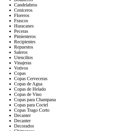
Candelabros
Ceniceros
Floreros
Frascos
Huracanes
Peceras
Pimienteros
Recipientes
Repuestos
Saleros
Utencilios
Vinajeras
Votivos
Copas
Copas Cerveceras
Copas de Agua
Copas de Helado
Copas de Vino
Copas para Champana
Copas para Coctel
Copas Trago Corto
Decanter
Decanter
Decorados