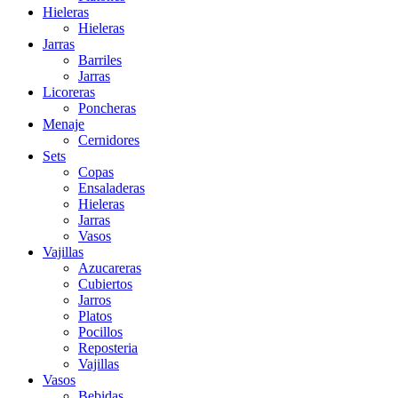
Hieleras
Hieleras
Jarras
Barriles
Jarras
Licoreras
Poncheras
Menaje
Cernidores
Sets
Copas
Ensaladeras
Hieleras
Jarras
Vasos
Vajillas
Azucareras
Cubiertos
Jarros
Platos
Pocillos
Reposteria
Vajillas
Vasos
Bebidas