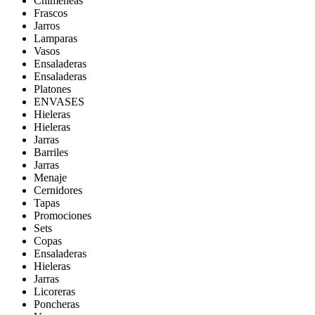
Chimeneas
Frascos
Jarros
Lamparas
Vasos
Ensaladeras
Ensaladeras
Platones
ENVASES
Hieleras
Hieleras
Jarras
Barriles
Jarras
Menaje
Cernidores
Tapas
Promociones
Sets
Copas
Ensaladeras
Hieleras
Jarras
Licoreras
Poncheras