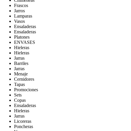
Chimeneas
Frascos
Jarros
Lamparas
Vasos
Ensaladeras
Ensaladeras
Platones
ENVASES
Hieleras
Hieleras
Jarras
Barriles
Jarras
Menaje
Cernidores
Tapas
Promociones
Sets
Copas
Ensaladeras
Hieleras
Jarras
Licoreras
Poncheras