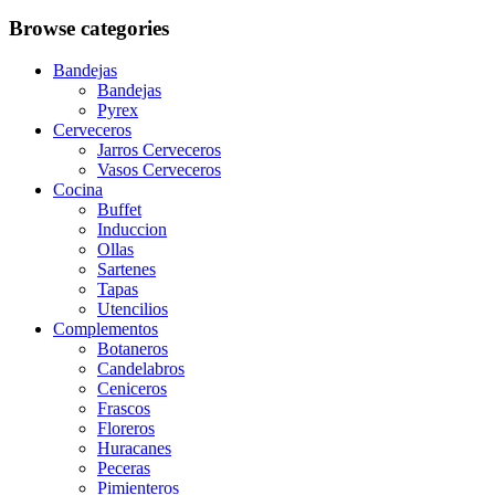
Browse categories
Bandejas
Bandejas
Pyrex
Cerveceros
Jarros Cerveceros
Vasos Cerveceros
Cocina
Buffet
Induccion
Ollas
Sartenes
Tapas
Utencilios
Complementos
Botaneros
Candelabros
Ceniceros
Frascos
Floreros
Huracanes
Peceras
Pimienteros