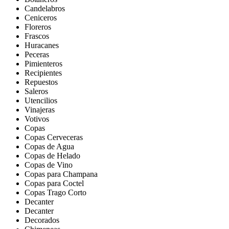
Candelabros
Ceniceros
Floreros
Frascos
Huracanes
Peceras
Pimienteros
Recipientes
Repuestos
Saleros
Utencilios
Vinajeras
Votivos
Copas
Copas Cerveceras
Copas de Agua
Copas de Helado
Copas de Vino
Copas para Champana
Copas para Coctel
Copas Trago Corto
Decanter
Decanter
Decorados