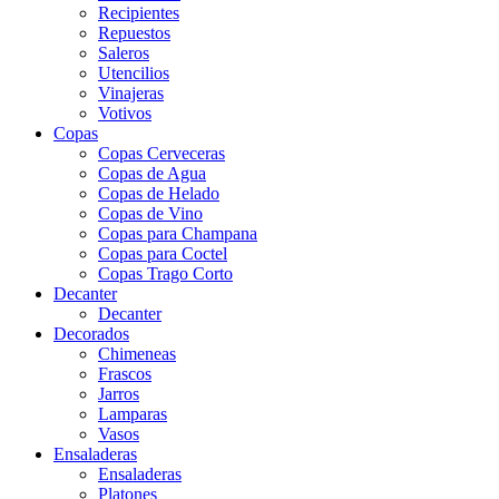
Recipientes
Repuestos
Saleros
Utencilios
Vinajeras
Votivos
Copas
Copas Cerveceras
Copas de Agua
Copas de Helado
Copas de Vino
Copas para Champana
Copas para Coctel
Copas Trago Corto
Decanter
Decanter
Decorados
Chimeneas
Frascos
Jarros
Lamparas
Vasos
Ensaladeras
Ensaladeras
Platones