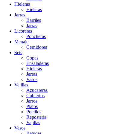
Hieleras
Hieleras
Jarras
Barriles
Jarras
Licoreras
Poncheras
Menaje
Cernidores
Sets
Copas
Ensaladeras
Hieleras
Jarras
Vasos
Vajillas
Azucareras
Cubiertos
Jarros
Platos
Pocillos
Reposteria
Vajillas
Vasos
Bebidas