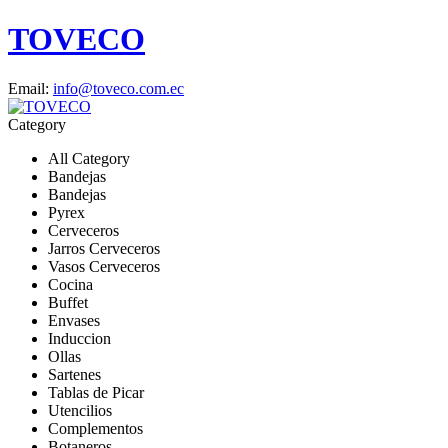
TOVECO
Email:
info@toveco.com.ec
Category
All Category
Bandejas
Bandejas
Pyrex
Cerveceros
Jarros Cerveceros
Vasos Cerveceros
Cocina
Buffet
Envases
Induccion
Ollas
Sartenes
Tablas de Picar
Utencilios
Complementos
Botaneros