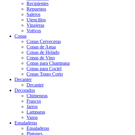
Recipientes
Repuestos
Saleros
Utencilios
Vinajeras
Votivos
Copas
Copas Cerveceras
Copas de Agua
Copas de Helado
Copas de Vino
Copas para Champana
Copas para Coctel
Copas Trago Corto
Decanter
Decanter
Decorados
Chimeneas
Frascos
Jarros
Lamparas
Vasos
Ensaladeras
Ensaladeras
Platones