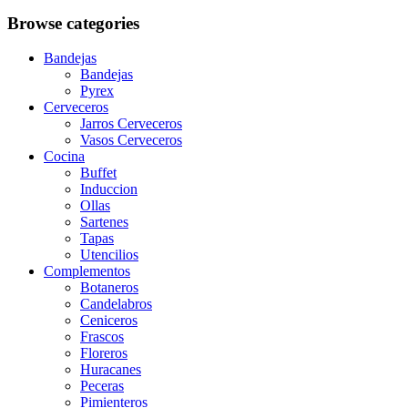
Browse categories
Bandejas
Bandejas
Pyrex
Cerveceros
Jarros Cerveceros
Vasos Cerveceros
Cocina
Buffet
Induccion
Ollas
Sartenes
Tapas
Utencilios
Complementos
Botaneros
Candelabros
Ceniceros
Frascos
Floreros
Huracanes
Peceras
Pimienteros