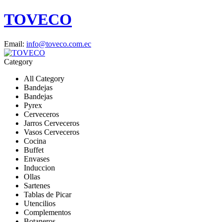
TOVECO
Email:
info@toveco.com.ec
Category
All Category
Bandejas
Bandejas
Pyrex
Cerveceros
Jarros Cerveceros
Vasos Cerveceros
Cocina
Buffet
Envases
Induccion
Ollas
Sartenes
Tablas de Picar
Utencilios
Complementos
Botaneros