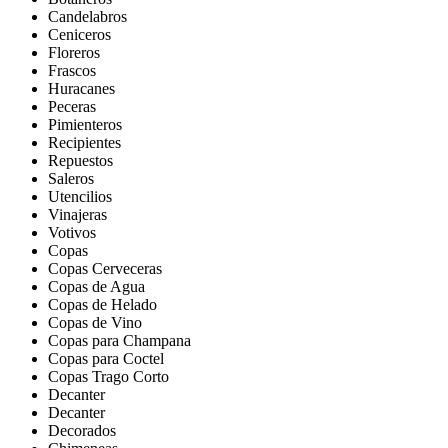
Candelabros
Ceniceros
Floreros
Frascos
Huracanes
Peceras
Pimienteros
Recipientes
Repuestos
Saleros
Utencilios
Vinajeras
Votivos
Copas
Copas Cerveceras
Copas de Agua
Copas de Helado
Copas de Vino
Copas para Champana
Copas para Coctel
Copas Trago Corto
Decanter
Decanter
Decorados