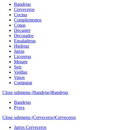
Bandejas
Cerveceros
Cocina
Complementos
Copas
Decanter
Decorados
Ensaladeras
Hieleras
Jarras
Licoreras
Menaje
Sets
Vajillas
Vasos
Comparar
Close submenu (Bandejas)
Bandejas
Bandejas
Pyrex
Close submenu (Cerveceros)
Cerveceros
Jarros Cerveceros