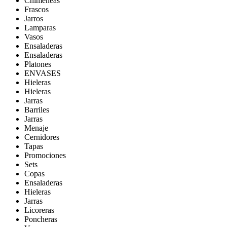
Chimeneas
Frascos
Jarros
Lamparas
Vasos
Ensaladeras
Ensaladeras
Platones
ENVASES
Hieleras
Hieleras
Jarras
Barriles
Jarras
Menaje
Cernidores
Tapas
Promociones
Sets
Copas
Ensaladeras
Hieleras
Jarras
Licoreras
Poncheras