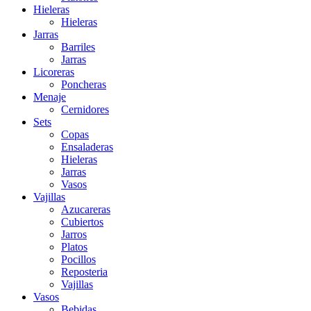
Hieleras
Hieleras
Jarras
Barriles
Jarras
Licoreras
Poncheras
Menaje
Cernidores
Sets
Copas
Ensaladeras
Hieleras
Jarras
Vasos
Vajillas
Azucareras
Cubiertos
Jarros
Platos
Pocillos
Reposteria
Vajillas
Vasos
Bebidas