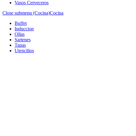
Vasos Cerveceros
Close submenu (Cocina)
Cocina
Buffet
Induccion
Ollas
Sartenes
Tapas
Utencilios
Close submenu (Complementos)
Complementos
Botaneros
Candelabros
Ceniceros
Frascos
Floreros
Huracanes
Peceras
Pimienteros
Recipientes
Repuestos
Saleros
Utencilios