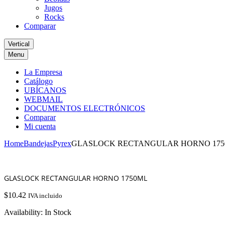
Jugos
Rocks
Comparar
Vertical
Menu
La Empresa
Catálogo
UBÍCANOS
WEBMAIL
DOCUMENTOS ELECTRÓNICOS
Comparar
Mi cuenta
Home
Bandejas
Pyrex
GLASLOCK RECTANGULAR HORNO 17
GLASLOCK RECTANGULAR HORNO 1750ML
$
10.42
IVA incluido
Availability:
In Stock