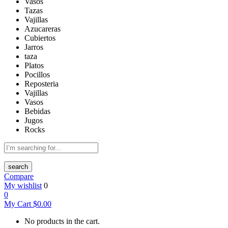
Vasos
Tazas
Vajillas
Azucareras
Cubiertos
Jarros
taza
Platos
Pocillos
Reposteria
Vajillas
Vasos
Bebidas
Jugos
Rocks
search
Compare
My wishlist
0
0
My Cart
$
0.00
No products in the cart.