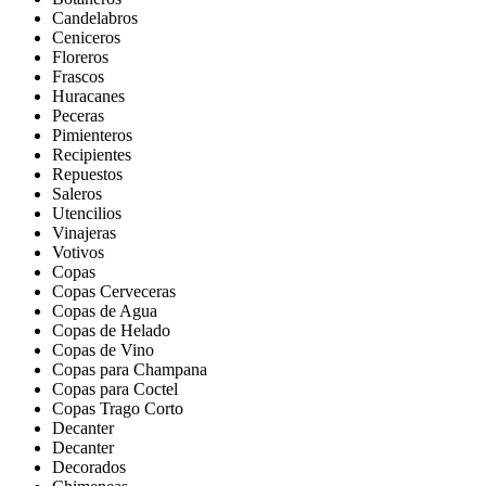
Candelabros
Ceniceros
Floreros
Frascos
Huracanes
Peceras
Pimienteros
Recipientes
Repuestos
Saleros
Utencilios
Vinajeras
Votivos
Copas
Copas Cerveceras
Copas de Agua
Copas de Helado
Copas de Vino
Copas para Champana
Copas para Coctel
Copas Trago Corto
Decanter
Decanter
Decorados