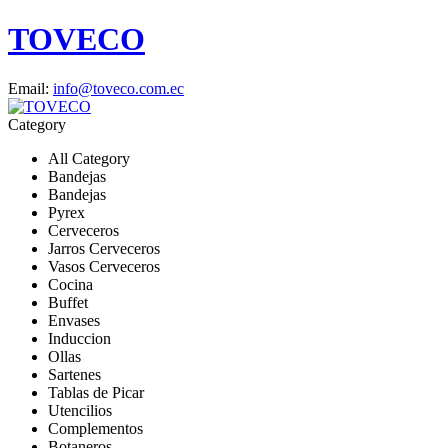
TOVECO
Email:
info@toveco.com.ec
Category
All Category
Bandejas
Bandejas
Pyrex
Cerveceros
Jarros Cerveceros
Vasos Cerveceros
Cocina
Buffet
Envases
Induccion
Ollas
Sartenes
Tablas de Picar
Utencilios
Complementos
Botaneros