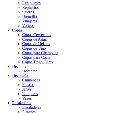
Recipientes
Repuestos
Saleros
Utencilios
Vinajeras
Votivos
Copas
Copas Cerveceras
Copas de Agua
Copas de Helado
Copas de Vino
Copas para Champana
Copas para Coctel
Copas Trago Corto
Decanter
Decanter
Decorados
Chimeneas
Frascos
Jarros
Lamparas
Vasos
Ensaladeras
Ensaladeras
Platones