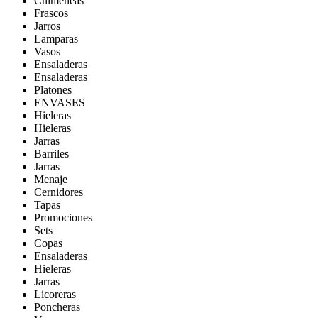
Chimeneas
Frascos
Jarros
Lamparas
Vasos
Ensaladeras
Ensaladeras
Platones
ENVASES
Hieleras
Hieleras
Jarras
Barriles
Jarras
Menaje
Cernidores
Tapas
Promociones
Sets
Copas
Ensaladeras
Hieleras
Jarras
Licoreras
Poncheras