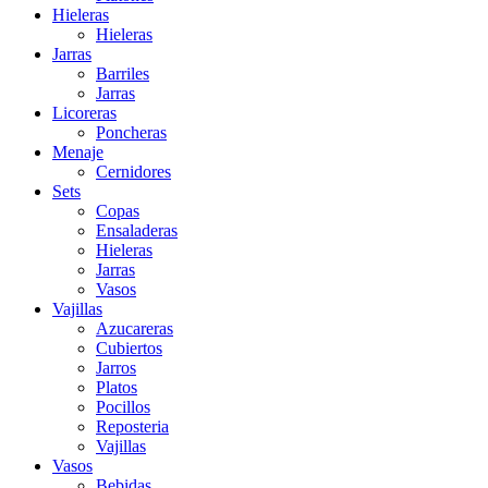
Hieleras
Hieleras
Jarras
Barriles
Jarras
Licoreras
Poncheras
Menaje
Cernidores
Sets
Copas
Ensaladeras
Hieleras
Jarras
Vasos
Vajillas
Azucareras
Cubiertos
Jarros
Platos
Pocillos
Reposteria
Vajillas
Vasos
Bebidas