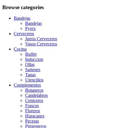
Browse categories
Bandejas
Bandejas
Pyrex
Cerveceros
Jarros Cerveceros
Vasos Cerveceros
Cocina
Buffet
Induccion
Ollas
Sartenes
Tapas
Utencilios
Complementos
Botaneros
Candelabros
Ceniceros
Frascos
Floreros
Huracanes
Peceras
Pimienteros