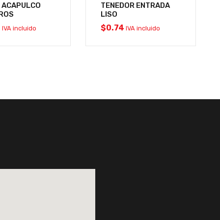
 ACAPULCO
TENEDOR ENTRADA
TROS
LISO
1
$
0.74
IVA incluido
IVA incluido