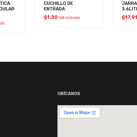
TICA
CUCHILLO DE
JARRA
NGULAR
ENTRADA
3.6LI
$
1.20
$
17.9
IVA incluido
ido
UBÍCANOS