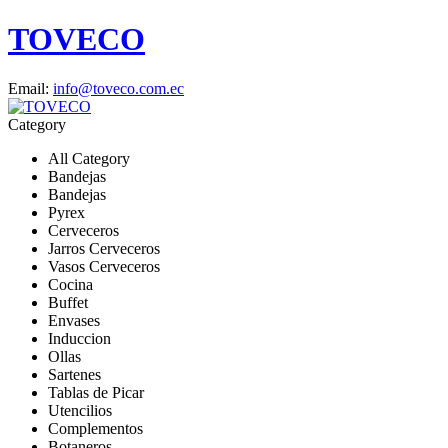
TOVECO
Email:
info@toveco.com.ec
Category
All Category
Bandejas
Bandejas
Pyrex
Cerveceros
Jarros Cerveceros
Vasos Cerveceros
Cocina
Buffet
Envases
Induccion
Ollas
Sartenes
Tablas de Picar
Utencilios
Complementos
Botaneros