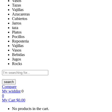
Vasos
Tazas
Vajillas
Azucareras
Cubiertos
Jarros
taza
Platos
Pocillos
Reposteria
Vajillas
Vasos
Bebidas
Jugos
Rocks
search
Compare
My wishlist
0
0
My Cart
$
0.00
No products in the cart.