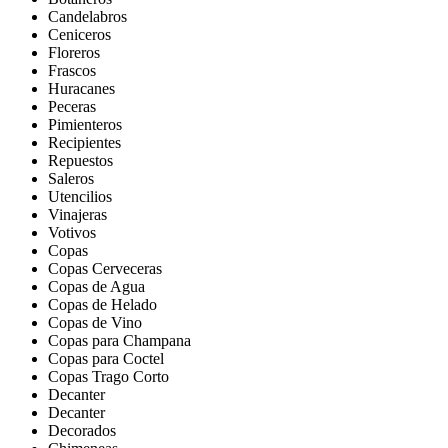
Candelabros
Ceniceros
Floreros
Frascos
Huracanes
Peceras
Pimienteros
Recipientes
Repuestos
Saleros
Utencilios
Vinajeras
Votivos
Copas
Copas Cerveceras
Copas de Agua
Copas de Helado
Copas de Vino
Copas para Champana
Copas para Coctel
Copas Trago Corto
Decanter
Decanter
Decorados