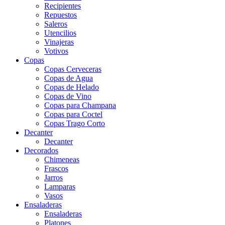
Recipientes
Repuestos
Saleros
Utencilios
Vinajeras
Votivos
Copas
Copas Cerveceras
Copas de Agua
Copas de Helado
Copas de Vino
Copas para Champana
Copas para Coctel
Copas Trago Corto
Decanter
Decanter
Decorados
Chimeneas
Frascos
Jarros
Lamparas
Vasos
Ensaladeras
Ensaladeras
Platones