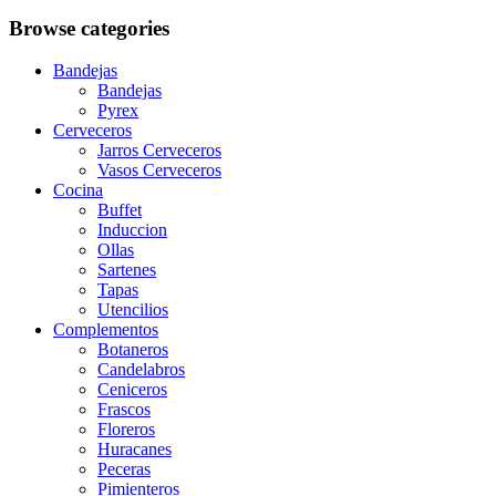
Browse categories
Bandejas
Bandejas
Pyrex
Cerveceros
Jarros Cerveceros
Vasos Cerveceros
Cocina
Buffet
Induccion
Ollas
Sartenes
Tapas
Utencilios
Complementos
Botaneros
Candelabros
Ceniceros
Frascos
Floreros
Huracanes
Peceras
Pimienteros