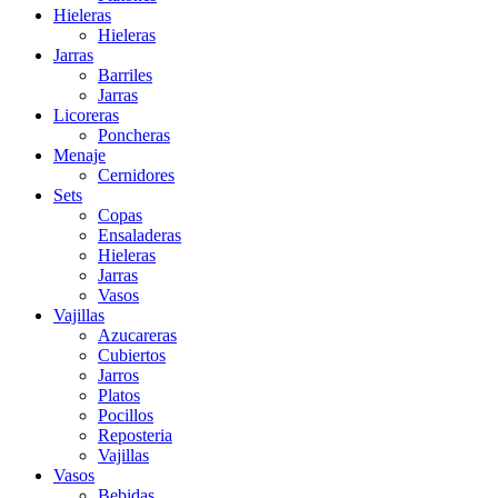
Hieleras
Hieleras
Jarras
Barriles
Jarras
Licoreras
Poncheras
Menaje
Cernidores
Sets
Copas
Ensaladeras
Hieleras
Jarras
Vasos
Vajillas
Azucareras
Cubiertos
Jarros
Platos
Pocillos
Reposteria
Vajillas
Vasos
Bebidas