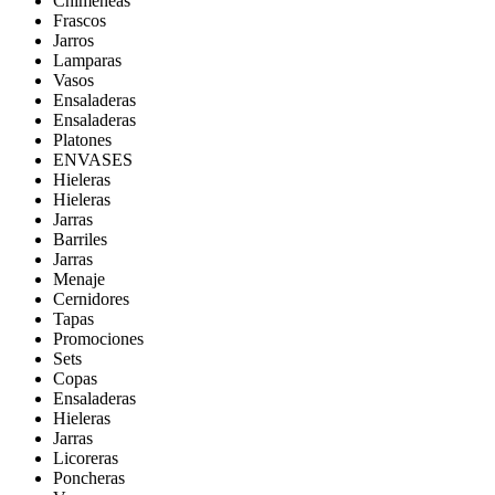
Chimeneas
Frascos
Jarros
Lamparas
Vasos
Ensaladeras
Ensaladeras
Platones
ENVASES
Hieleras
Hieleras
Jarras
Barriles
Jarras
Menaje
Cernidores
Tapas
Promociones
Sets
Copas
Ensaladeras
Hieleras
Jarras
Licoreras
Poncheras