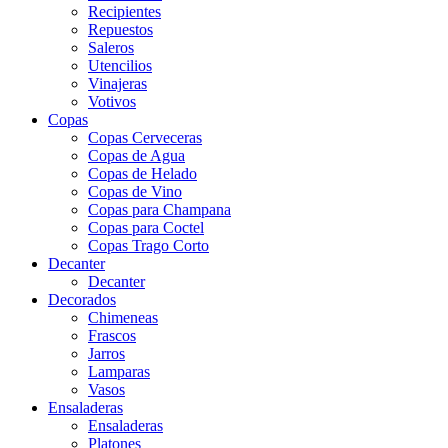
Recipientes
Repuestos
Saleros
Utencilios
Vinajeras
Votivos
Copas
Copas Cerveceras
Copas de Agua
Copas de Helado
Copas de Vino
Copas para Champana
Copas para Coctel
Copas Trago Corto
Decanter
Decanter
Decorados
Chimeneas
Frascos
Jarros
Lamparas
Vasos
Ensaladeras
Ensaladeras
Platones