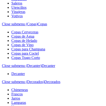
Saleros
Utencilios
Vinajeras
Votivos
Close submenu (Copas)
Copas
Copas Cerveceras
Copas de Agua
Copas de Helado
Copas de Vino
Copas para Champana
Copas para Coctel
Copas Trago Corto
Close submenu (Decanter)
Decanter
Decanter
Close submenu (Decorados)
Decorados
Chimeneas
Frascos
Jarros
Lamparas