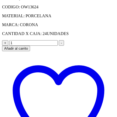
CODIGO: OW13624
MATERIAL: PORCELANA
MARCA: CORONA
CANTIDAD X CAJA: 24UNIDADES
PLATO
+
-
HONDO
Añadir al carrito
C/ALA
28.5CM
WOK
(913624)
CAJA
X
24
UNID
cantidad