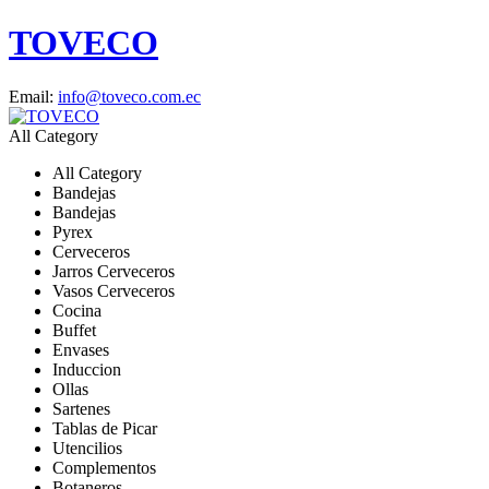
TOVECO
Email:
info@toveco.com.ec
All Category
All Category
Bandejas
Bandejas
Pyrex
Cerveceros
Jarros Cerveceros
Vasos Cerveceros
Cocina
Buffet
Envases
Induccion
Ollas
Sartenes
Tablas de Picar
Utencilios
Complementos
Botaneros