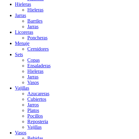
Hieleras
Hieleras
Jarras
Barriles
Jarras
Licoreras
Poncheras
Menaje
Cernidores
Sets
Copas
Ensaladeras
Hieleras
Jarras
Vasos
Vajillas
Azucareras
Cubiertos
Jarros
Platos
Pocillos
Reposteria
Vajillas
Vasos
Bebidas