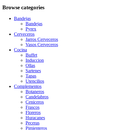
Browse categories
Bandejas
Bandejas
Pyrex
Cerveceros
Jarros Cerveceros
Vasos Cerveceros
Cocina
Buffet
Induccion
Ollas
Sartenes
Tapas
Utencilios
Complementos
Botaneros
Candelabros
Ceniceros
Frascos
Floreros
Huracanes
Peceras
Pimienteros