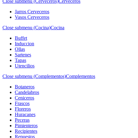
Close submenu (Cerveceros)
Cerveceros
Jarros Cerveceros
Vasos Cerveceros
Close submenu (Cocina)
Cocina
Buffet
Induccion
Ollas
Sartenes
Tapas
Utencilios
Close submenu (Complementos)
Complementos
Botaneros
Candelabros
Ceniceros
Frascos
Floreros
Huracanes
Peceras
Pimienteros
Recipientes
Repuestos