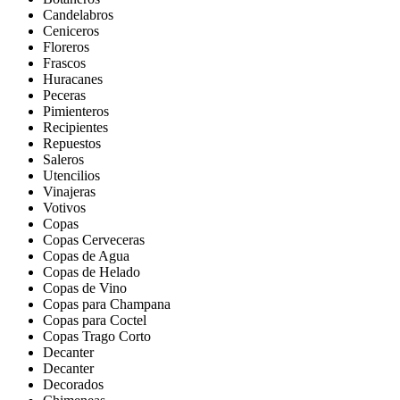
Candelabros
Ceniceros
Floreros
Frascos
Huracanes
Peceras
Pimienteros
Recipientes
Repuestos
Saleros
Utencilios
Vinajeras
Votivos
Copas
Copas Cerveceras
Copas de Agua
Copas de Helado
Copas de Vino
Copas para Champana
Copas para Coctel
Copas Trago Corto
Decanter
Decanter
Decorados