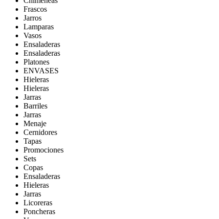
Chimeneas
Frascos
Jarros
Lamparas
Vasos
Ensaladeras
Ensaladeras
Platones
ENVASES
Hieleras
Hieleras
Jarras
Barriles
Jarras
Menaje
Cernidores
Tapas
Promociones
Sets
Copas
Ensaladeras
Hieleras
Jarras
Licoreras
Poncheras