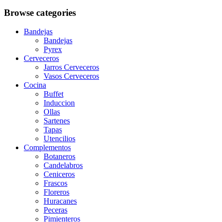
Browse categories
Bandejas
Bandejas
Pyrex
Cerveceros
Jarros Cerveceros
Vasos Cerveceros
Cocina
Buffet
Induccion
Ollas
Sartenes
Tapas
Utencilios
Complementos
Botaneros
Candelabros
Ceniceros
Frascos
Floreros
Huracanes
Peceras
Pimienteros