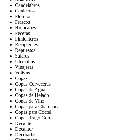
Candelabros
Ceniceros
Floreros
Frascos
Huracanes
Peceras
Pimienteros
Recipientes
Repuestos
Saleros
Utencilios
Vinajeras
Votivos
Copas
Copas Cerveceras
Copas de Agua
Copas de Helado
Copas de Vino
Copas para Champana
Copas para Coctel
Copas Trago Corto
Decanter
Decanter
Decorados