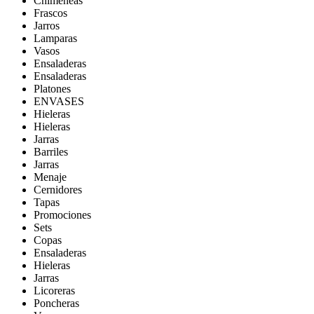
Chimeneas
Frascos
Jarros
Lamparas
Vasos
Ensaladeras
Ensaladeras
Platones
ENVASES
Hieleras
Hieleras
Jarras
Barriles
Jarras
Menaje
Cernidores
Tapas
Promociones
Sets
Copas
Ensaladeras
Hieleras
Jarras
Licoreras
Poncheras