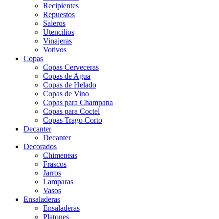
Recipientes
Repuestos
Saleros
Utencilios
Vinajeras
Votivos
Copas
Copas Cerveceras
Copas de Agua
Copas de Helado
Copas de Vino
Copas para Champana
Copas para Coctel
Copas Trago Corto
Decanter
Decanter
Decorados
Chimeneas
Frascos
Jarros
Lamparas
Vasos
Ensaladeras
Ensaladeras
Platones