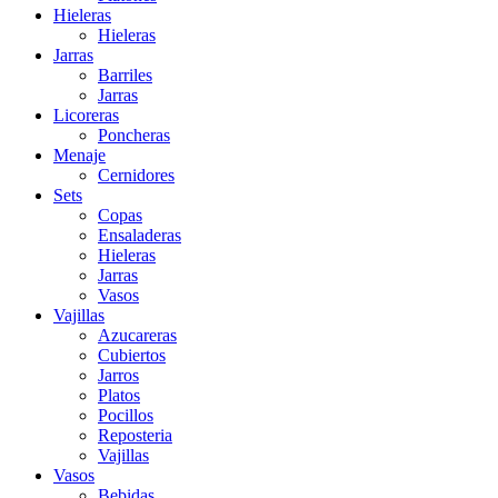
Hieleras
Hieleras
Jarras
Barriles
Jarras
Licoreras
Poncheras
Menaje
Cernidores
Sets
Copas
Ensaladeras
Hieleras
Jarras
Vasos
Vajillas
Azucareras
Cubiertos
Jarros
Platos
Pocillos
Reposteria
Vajillas
Vasos
Bebidas