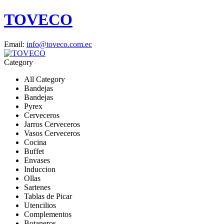
TOVECO
Email:
info@toveco.com.ec
Category
All Category
Bandejas
Bandejas
Pyrex
Cerveceros
Jarros Cerveceros
Vasos Cerveceros
Cocina
Buffet
Envases
Induccion
Ollas
Sartenes
Tablas de Picar
Utencilios
Complementos
Botaneros