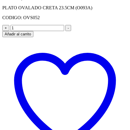
PLATO OVALADO CRETA 23.5CM (O093A)
CODIGO: OVS052
PLATO
+
-
OVALADO
Añadir al carrito
CRETA
23.5CM
(O093A)
CAJA
POR
12
UNID
cantidad