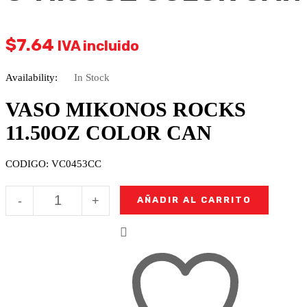
$
7.64
IVA incluido
Availability:
In Stock
VASO MIKONOS ROCKS
11.50OZ COLOR CAN
CODIGO: VC0453CC
VASO
-
+
AÑADIR AL CARRITO
MIKONOS
ROCKS
11.50OZ
COLOR
CAN
cantidad