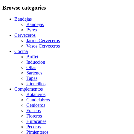
Browse categories
Bandejas
Bandejas
Pyrex
Cerveceros
Jarros Cerveceros
Vasos Cerveceros
Cocina
Buffet
Induccion
Ollas
Sartenes
Tapas
Utencilios
Complementos
Botaneros
Candelabros
Ceniceros
Frascos
Floreros
Huracanes
Peceras
Pimienteros