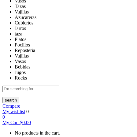
Vasos
Tazas
Vajillas
Azucareras
Cubiertos
Jarros
taza
Platos
Pocillos
Reposteria
Vajillas
Vasos
Bebidas
Jugos
Rocks
search
Compare
My wishlist
0
0
My Cart
$
0.00
No products in the cart.