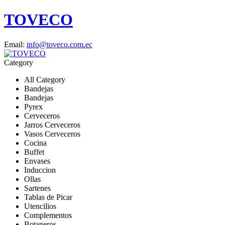
TOVECO
Email:
info@toveco.com.ec
Category
All Category
Bandejas
Bandejas
Pyrex
Cerveceros
Jarros Cerveceros
Vasos Cerveceros
Cocina
Buffet
Envases
Induccion
Ollas
Sartenes
Tablas de Picar
Utencilios
Complementos
Botaneros