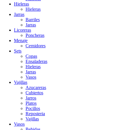
Hieleras
Hieleras
Jarras
Barriles
Jarras
Licoreras
Poncheras
Menaje
Cernidores
Sets
Copas
Ensaladeras
Hieleras
Jarras
Vasos
Vajillas
Azucareras
Cubiertos
Jarros
Platos
Pocillos
Reposteria
Vajillas
Vasos
Bebidas