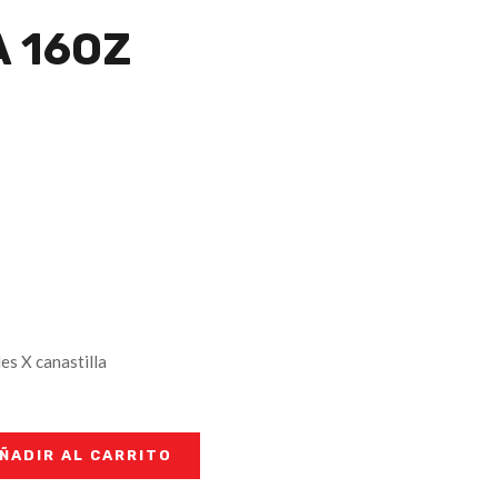
A 16OZ
s X canastilla
ÑADIR AL CARRITO