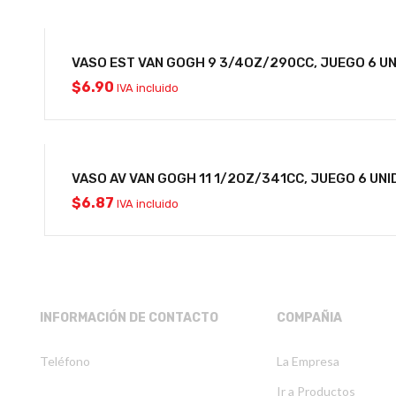
VASO EST VAN GOGH 9 3/4OZ/290CC, JUEGO 6 U
$
6.90
IVA incluido
VASO AV VAN GOGH 11 1/2OZ/341CC, JUEGO 6 UN
$
6.87
IVA incluido
INFORMACIÓN DE CONTACTO
COMPAÑIA
Teléfono
La Empresa
Ir a Productos