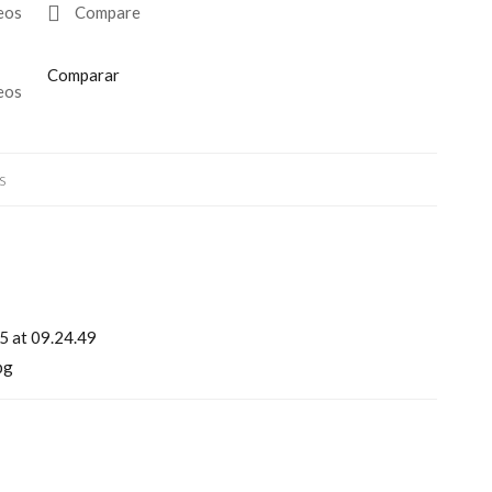
seos
Compare
Comparar
seos
s