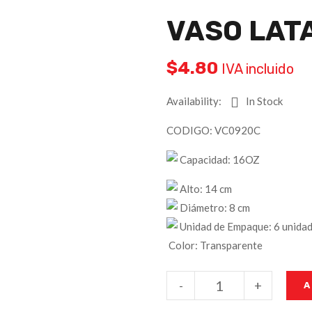
VASO LAT
$
4.80
IVA incluido
Availability:
In Stock
CODIGO: VC0920C
Capacidad: 16OZ
Alto: 14 cm
Diámetro: 8 cm
Unidad de Empaque: 6 unidade
Color: Transparente
-
+
A