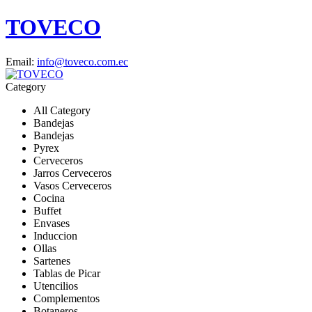
TOVECO
Email:
info@toveco.com.ec
Category
All Category
Bandejas
Bandejas
Pyrex
Cerveceros
Jarros Cerveceros
Vasos Cerveceros
Cocina
Buffet
Envases
Induccion
Ollas
Sartenes
Tablas de Picar
Utencilios
Complementos
Botaneros