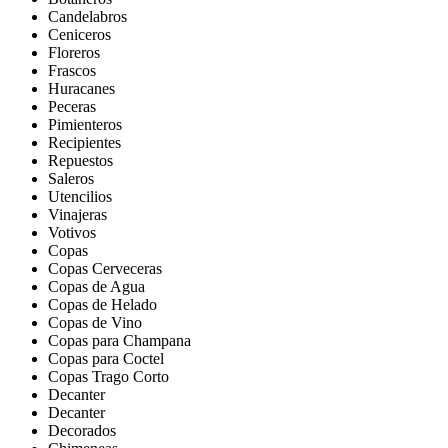
Candelabros
Ceniceros
Floreros
Frascos
Huracanes
Peceras
Pimienteros
Recipientes
Repuestos
Saleros
Utencilios
Vinajeras
Votivos
Copas
Copas Cerveceras
Copas de Agua
Copas de Helado
Copas de Vino
Copas para Champana
Copas para Coctel
Copas Trago Corto
Decanter
Decanter
Decorados