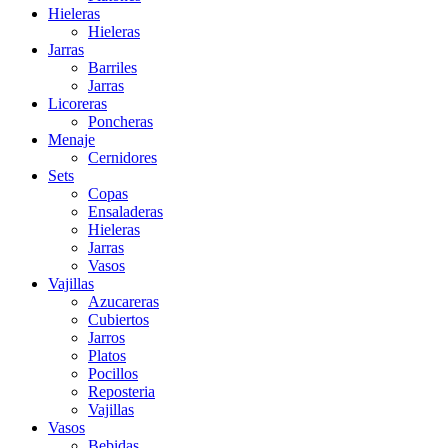
Hieleras
Hieleras
Jarras
Barriles
Jarras
Licoreras
Poncheras
Menaje
Cernidores
Sets
Copas
Ensaladeras
Hieleras
Jarras
Vasos
Vajillas
Azucareras
Cubiertos
Jarros
Platos
Pocillos
Reposteria
Vajillas
Vasos
Bebidas