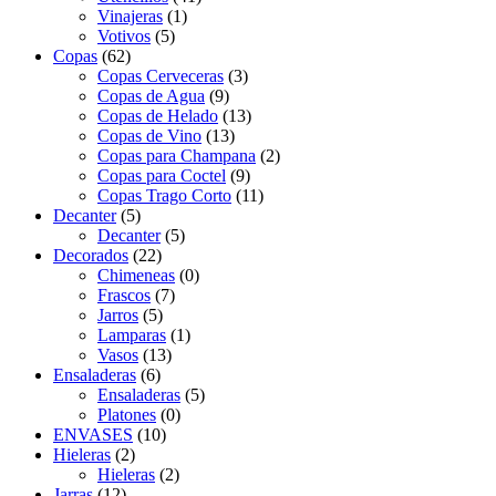
Vinajeras
(1)
Votivos
(5)
Copas
(62)
Copas Cerveceras
(3)
Copas de Agua
(9)
Copas de Helado
(13)
Copas de Vino
(13)
Copas para Champana
(2)
Copas para Coctel
(9)
Copas Trago Corto
(11)
Decanter
(5)
Decanter
(5)
Decorados
(22)
Chimeneas
(0)
Frascos
(7)
Jarros
(5)
Lamparas
(1)
Vasos
(13)
Ensaladeras
(6)
Ensaladeras
(5)
Platones
(0)
ENVASES
(10)
Hieleras
(2)
Hieleras
(2)
Jarras
(12)