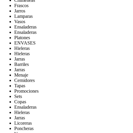
Chimeneas
Frascos
Jarros
Lamparas
Vasos
Ensaladeras
Ensaladeras
Platones
ENVASES
Hieleras
Hieleras
Jarras
Barriles
Jarras
Menaje
Cernidores
Tapas
Promociones
Sets
Copas
Ensaladeras
Hieleras
Jarras
Licoreras
Poncheras