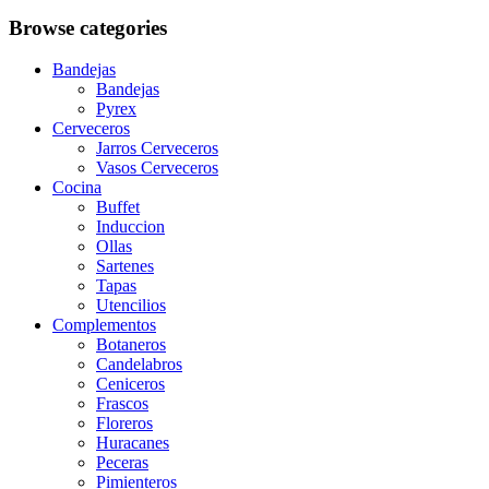
Browse categories
Bandejas
Bandejas
Pyrex
Cerveceros
Jarros Cerveceros
Vasos Cerveceros
Cocina
Buffet
Induccion
Ollas
Sartenes
Tapas
Utencilios
Complementos
Botaneros
Candelabros
Ceniceros
Frascos
Floreros
Huracanes
Peceras
Pimienteros