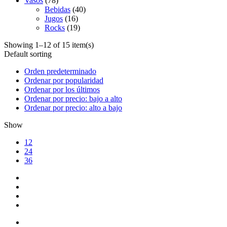
Vasos
(78)
Bebidas
(40)
Jugos
(16)
Rocks
(19)
Showing 1–12 of 15 item(s)
Default sorting
Orden predeterminado
Ordenar por popularidad
Ordenar por los últimos
Ordenar por precio: bajo a alto
Ordenar por precio: alto a bajo
Show
12
24
36