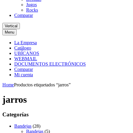
Jugos
Rocks
Comparar
Vertical
Menu
La Empresa
Catálogo
UBÍCANOS
WEBMAIL
DOCUMENTOS ELECTRÓNICOS
Comparar
Mi cuenta
Home
Productos etiquetados “jarros”
jarros
Categorías
Bandejas
(28)
Bandejas
(5)