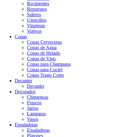
Recipientes
Repuestos
Saleros
Utencilios
Vinajeras
Votivos
Copas
Copas Cerveceras
Copas de Agua
Copas de Helado
Copas de Vino
Copas para Champana
Copas para Coctel
Copas Trago Corto
Decanter
Decanter
Decorados
Chimeneas
Frascos
Jarros
Lamparas
Vasos
Ensaladeras
Ensaladeras
Platones