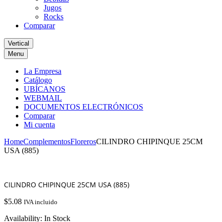
Jugos
Rocks
Comparar
Vertical
Menu
La Empresa
Catálogo
UBÍCANOS
WEBMAIL
DOCUMENTOS ELECTRÓNICOS
Comparar
Mi cuenta
Home
Complementos
Floreros
CILINDRO CHIPINQUE 25CM
USA (885)
CILINDRO CHIPINQUE 25CM USA (885)
$
5.08
IVA incluido
Availability:
In Stock