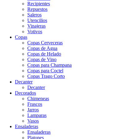
Recipientes
Repuestos
Saleros
Utencilios
Vinajeras
Votivos
Copas
Copas Cerveceras
Copas de Agua
Copas de Helado
Copas de Vino
Copas para Champana
Copas para Coctel
Copas Trago Corto
Decanter
Decanter
Decorados
Chimeneas
Frascos
Jarros
Lamparas
Vasos
Ensaladeras
Ensaladeras
Platones