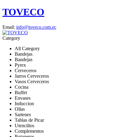
TOVECO
Email:
info@toveco.com.ec
Category
All Category
Bandejas
Bandejas
Pyrex
Cerveceros
Jarros Cerveceros
Vasos Cerveceros
Cocina
Buffet
Envases
Induccion
Ollas
Sartenes
Tablas de Picar
Utencilios
Complementos
Botaneros