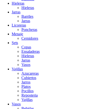
Hieleras
Hieleras
Jarras
Barriles
Jarras
Licoreras
Poncheras
Menaje
Cernidores
Sets
Copas
Ensaladeras
Hieleras
Jarras
Vasos
Vajillas
Azucareras
Cubiertos
Jarros
Platos
Pocillos
Reposteria
Vajillas
Vasos
Bebidas