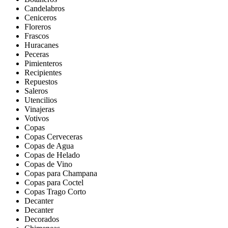
Candelabros
Ceniceros
Floreros
Frascos
Huracanes
Peceras
Pimienteros
Recipientes
Repuestos
Saleros
Utencilios
Vinajeras
Votivos
Copas
Copas Cerveceras
Copas de Agua
Copas de Helado
Copas de Vino
Copas para Champana
Copas para Coctel
Copas Trago Corto
Decanter
Decanter
Decorados