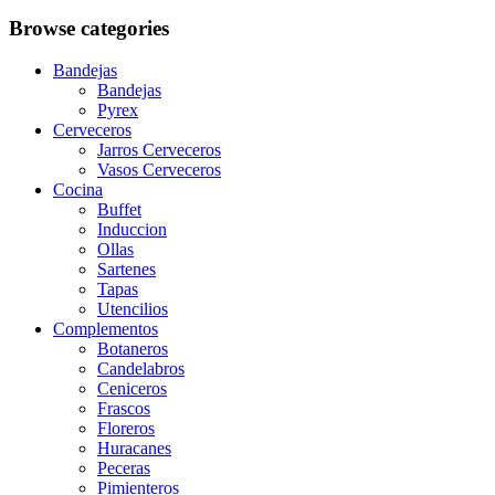
Browse categories
Bandejas
Bandejas
Pyrex
Cerveceros
Jarros Cerveceros
Vasos Cerveceros
Cocina
Buffet
Induccion
Ollas
Sartenes
Tapas
Utencilios
Complementos
Botaneros
Candelabros
Ceniceros
Frascos
Floreros
Huracanes
Peceras
Pimienteros