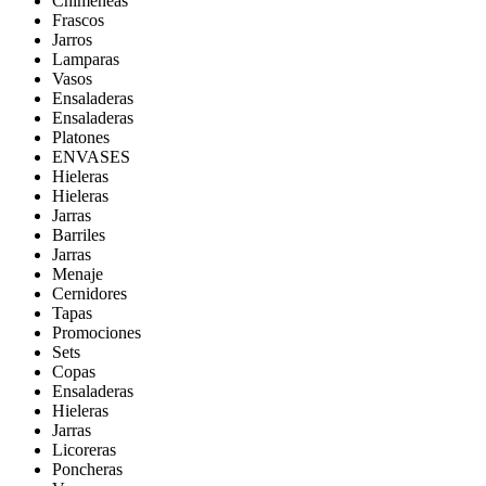
Chimeneas
Frascos
Jarros
Lamparas
Vasos
Ensaladeras
Ensaladeras
Platones
ENVASES
Hieleras
Hieleras
Jarras
Barriles
Jarras
Menaje
Cernidores
Tapas
Promociones
Sets
Copas
Ensaladeras
Hieleras
Jarras
Licoreras
Poncheras